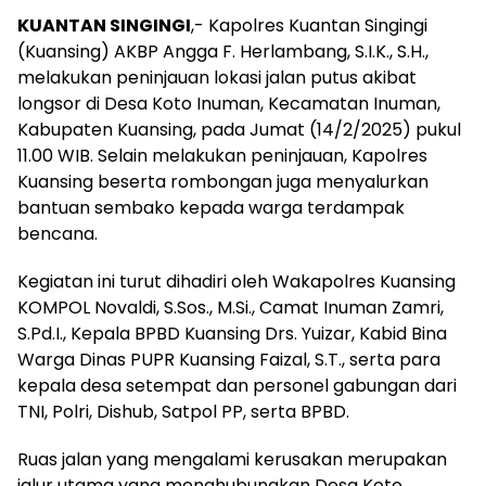
KUANTAN SINGINGI
,- Kapolres Kuantan Singingi
(Kuansing) AKBP Angga F. Herlambang, S.I.K., S.H.,
melakukan peninjauan lokasi jalan putus akibat
longsor di Desa Koto Inuman, Kecamatan Inuman,
Kabupaten Kuansing, pada Jumat (14/2/2025) pukul
11.00 WIB. Selain melakukan peninjauan, Kapolres
Kuansing beserta rombongan juga menyalurkan
bantuan sembako kepada warga terdampak
bencana.
Kegiatan ini turut dihadiri oleh Wakapolres Kuansing
KOMPOL Novaldi, S.Sos., M.Si., Camat Inuman Zamri,
S.Pd.I., Kepala BPBD Kuansing Drs. Yuizar, Kabid Bina
Warga Dinas PUPR Kuansing Faizal, S.T., serta para
kepala desa setempat dan personel gabungan dari
TNI, Polri, Dishub, Satpol PP, serta BPBD.
Ruas jalan yang mengalami kerusakan merupakan
jalur utama yang menghubungkan Desa Koto