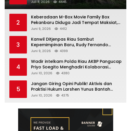
Soroti Komitmen Penegakan Hukum Polres
Juli 8, 2026
4445
Kampar
Keberadaan M-Box Movie Family Box
2
Pekanbaru Diduga Jadi Tempat Maksiat,
Warga Resah Minta Pemerintah Lakukan
Juni 9, 2026
4412
Pengawasan Ketat
Kanwil Ditjenpas Riau Sambut
3
Kepemimpinan Baru, Rudy Fernando
Sianturi Resmi Menjabat Kakanwil
Juni 9, 2026
4399
Wadir intelkam Polda Riau AKBP Pangucap
4
Priyo Soegito Menghadiri Kolaborasi
Selamatkan Lingkungan Cegah Karhutla
Juni 10, 2026
4380
Jangan Giring Opini Publik! Aktivis dan
5
Praktisi Hukum Larshen Yunus Bantah
Tuduhan Soal Gelar Profesor Sufmi Dasco
Juni 10, 2026
4375
Ahmad