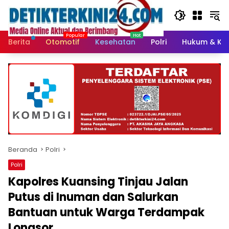
Langsung
ke
konten
Berita
Otomotif
Kesehatan
Polri
Hukum & Kri
Beranda
Polri
Polri
Kapolres Kuansing Tinjau Jalan
Putus di Inuman dan Salurkan
Bantuan untuk Warga Terdampak
Longsor