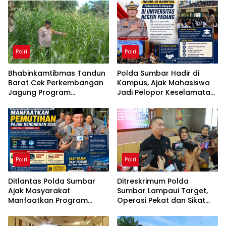
Polri
Polri
Bhabinkamtibmas Tandun
Polda Sumbar Hadir di
Barat Cek Perkembangan
Kampus, Ajak Mahasiswa
Jagung Program
Jadi Pelopor Keselamatan
Ketahanan Pangan
Berlalu Lintas
Polri
Polri
Ditlantas Polda Sumbar
Ditreskrimum Polda
Ajak Masyarakat
Sumbar Lampaui Target,
Manfaatkan Program
Operasi Pekat dan Sikat
Pemutihan Pajak
Singgalang 2026 Catat
Kendaraan 2026
Hasil Maksimal