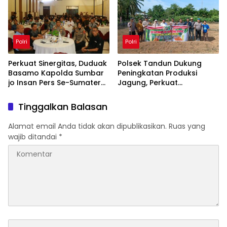
Polri
Polri
Perkuat Sinergitas, Duduak
Polsek Tandun Dukung
Basamo Kapolda Sumbar
Peningkatan Produksi
jo Insan Pers Se-Sumatera
Jagung, Perkuat
Barat
Ketahanan Pangan
Nasional Desa Tapung
Tinggalkan Balasan
Jaya
Alamat email Anda tidak akan dipublikasikan.
Ruas yang
wajib ditandai
*