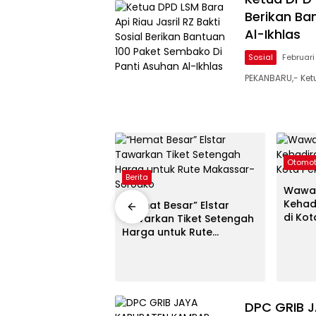
Berikan Ba
Al-Ikhlas
Sosial
Februari
PEKANBARU,- Ketu
Otomot
 Nissan-Mitsubishi
Berita
an Livina Versi
Wawak
Kehad
“Hemat Besar” Elstar
di Ko
Tawarkan Tiket Setengah
Harga untuk Rute
Makassar-Soroako
DPC GRIB 