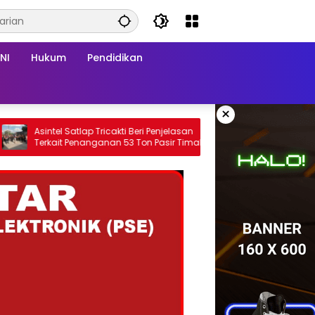
NI
Hukum
Pendidikan
×
ntel Satlap Tricakti Beri Penjelasan
Diduga Layani Pelangsi
rkait Penanganan 53 Ton Pasir Timah
SPBU CODO 13.282.634 d
 Air Merbau
Sorotan