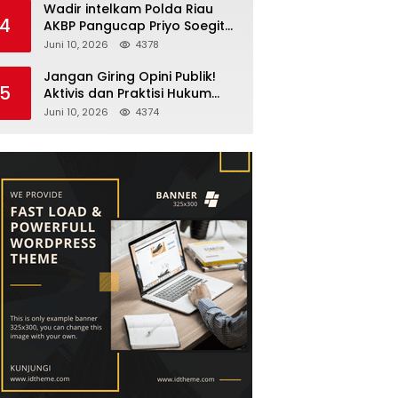
Wadir intelkam Polda Riau
4
AKBP Pangucap Priyo Soegito
Menghadiri Kolaborasi
Juni 10, 2026
4378
Selamatkan Lingkungan
Cegah Karhutla
Jangan Giring Opini Publik!
5
Aktivis dan Praktisi Hukum
Larshen Yunus Bantah
Juni 10, 2026
4374
Tuduhan Soal Gelar Profesor
Sufmi Dasco Ahmad