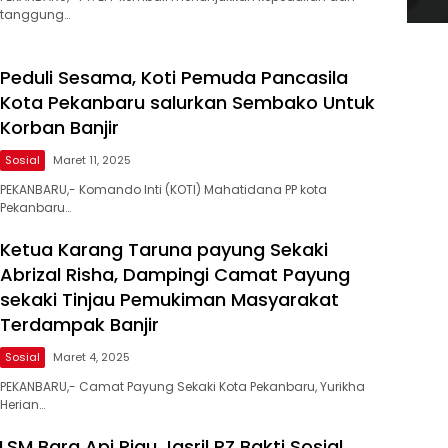
tanggung…
Peduli Sesama, Koti Pemuda Pancasila
Kota Pekanbaru salurkan Sembako Untuk
Korban Banjir
Sosial
Maret 11, 2025
PEKANBARU,- Komando Inti (KOTI) Mahatidana PP kota
Pekanbaru…
Ketua Karang Taruna payung Sekaki
Abrizal Risha, Dampingi Camat Payung
sekaki Tinjau Pemukiman Masyarakat
Terdampak Banjir
Sosial
Maret 4, 2025
PEKANBARU,- Camat Payung Sekaki Kota Pekanbaru, Yurikha
Herian…
SM Bara Api Riau Jasril RZ Bakti Sosial