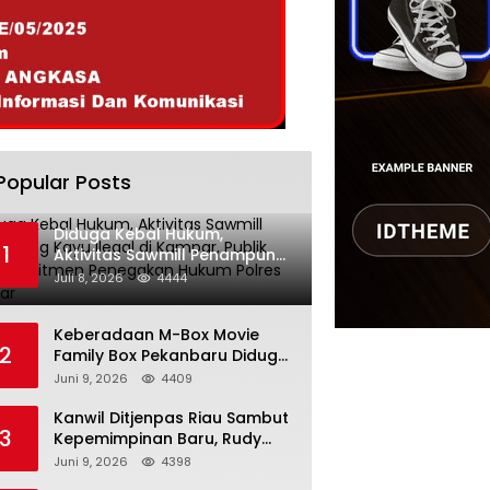
Popular Posts
Diduga Kebal Hukum,
1
Aktivitas Sawmill Penampung
Kayu Ilegal di Kampar, Publik
Juli 8, 2026
4444
Soroti Komitmen Penegakan
Hukum Polres Kampar
Keberadaan M-Box Movie
2
Family Box Pekanbaru Diduga
Jadi Tempat Maksiat, Warga
Juni 9, 2026
4409
Resah Minta Pemerintah
Lakukan Pengawasan Ketat
Kanwil Ditjenpas Riau Sambut
3
Kepemimpinan Baru, Rudy
Fernando Sianturi Resmi
Juni 9, 2026
4398
Menjabat Kakanwil