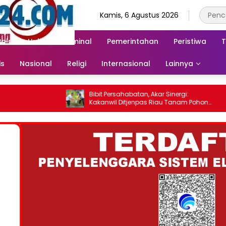
Kamis, 6 Agustus 2026
Polri
Hukum & Kriminal
Pemerintahan
Peristiwa
T
is
Nasional
Religi
Internasional
Lainnya
Bibit Persahabatan, Akar Sinergi:
Asi
Kakanwil Ditjenpas Riau Tanam Pohon
Te
Cendera Mata Kapolda Riau
di