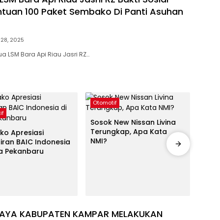
ntuan 100 Paket Sembako Di Panti Asuhan
 28, 2025
a LSM Bara Api Riau Jasri RZ…
Otomotif
Otom
if
Sosok New Nissan Livina
Alia
Terungkap, Apa Kata
Lunc
o Apresiasi
NMI?
Mung
iran BAIC Indonesia
ta Pekanbaru
JAYA KABUPATEN KAMPAR MELAKUKAN