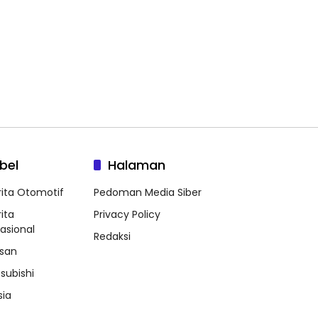
bel
Halaman
rita Otomotif
Pedoman Media Siber
ita
Privacy Policy
nasional
Redaksi
ssan
tsubishi
sia