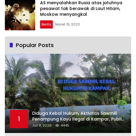
AS menyalahkan Rusia atas jatuhnya
pesawat tak berawak di Laut Hitam,
Moskow menyangkal
Berita
Maret 15, 2023
Popular Posts
Diduga Kebal Hukum, Aktivitas Sawmill
1
Penampung Kayu Ilegal di Kampar, Publik
Soroti Komitmen Penegakan Hukum Polres
Juli 8, 2026
4445
Kampar