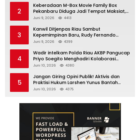
Keberadaan M-Box Movie Family Box
2
Pekanbaru Diduga Jadi Tempat Maksiat,
Warga Resah Minta Pemerintah Lakukan
Juni 9, 2026
4413
Pengawasan Ketat
Kanwil Ditjenpas Riau Sambut
3
Kepemimpinan Baru, Rudy Fernando
Sianturi Resmi Menjabat Kakanwil
Juni 9, 2026
4399
Wadir intelkam Polda Riau AKBP Pangucap
4
Priyo Soegito Menghadiri Kolaborasi
Selamatkan Lingkungan Cegah Karhutla
Juni 10, 2026
4380
Jangan Giring Opini Publik! Aktivis dan
5
Praktisi Hukum Larshen Yunus Bantah
Tuduhan Soal Gelar Profesor Sufmi Dasco
Juni 10, 2026
4375
Ahmad