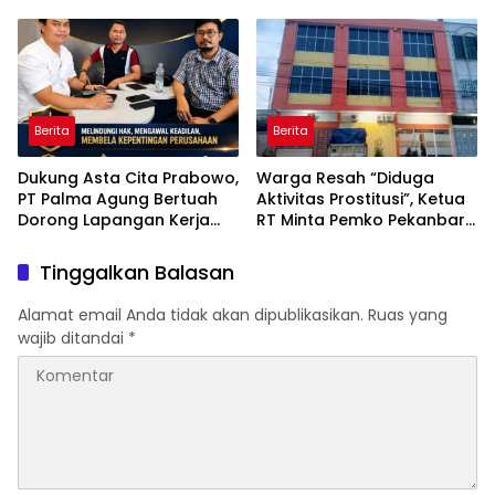
Timah di Air Merbau
Jadi Sorotan
Berita
Berita
Dukung Asta Cita Prabowo,
Warga Resah “Diduga
PT Palma Agung Bertuah
Aktivitas Prostitusi”, Ketua
Dorong Lapangan Kerja
RT Minta Pemko Pekanbaru
dan Ketahanan Pangan
Periksa Legalitas dan
Aktivitas Z Homestay di
Tinggalkan Balasan
Jalan Tanjung Datuk
Alamat email Anda tidak akan dipublikasikan.
Ruas yang
wajib ditandai
*