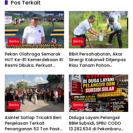
Pos Terkait
Berita
Berita
Pekan Olahraga Semarak
Bibit Persahabatan, Akar
HUT Ke-81 Kemerdekaan RI
Sinergi: Kakanwil Ditjenpas
Resmi Dibuka, Perkuat
Riau Tanam Pohon
Soliditas dan Sportivitas
Cendera Mata Kapolda
Pegawai
Riau
Berita
Berita
Asintel Satlap Tricakti Beri
Diduga Layani Pelangsir
Penjelasan Terkait
BBM Subsidi, SPBU CODO
Penanganan 53 Ton Pasir
13.282.634 di Pekanbaru