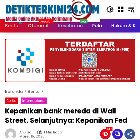
Langsung
ke
konten
Berita
Otomotif
Kesehatan
Polri
Hukum & Kri
Beranda
Berita
Berita
Internasional
Kepanikan bank mereda di Wall
Street. Selanjutnya: Kepanikan Fed
137
Ari Fadli
1 Min Baca
Maret 15, 2023