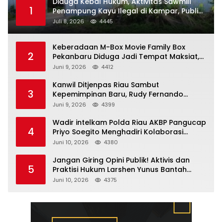
Diduga Kebal Hukum, Aktivitas Sawmill
1
Penampung Kayu Ilegal di Kampar, Publik
Soroti Komitmen Penegakan Hukum Polres
Juli 8, 2026
4445
Kampar
Keberadaan M-Box Movie Family Box
2
Pekanbaru Diduga Jadi Tempat Maksiat,
Warga Resah Minta Pemerintah Lakukan
Juni 9, 2026
4412
Pengawasan Ketat
Kanwil Ditjenpas Riau Sambut
3
Kepemimpinan Baru, Rudy Fernando
Sianturi Resmi Menjabat Kakanwil
Juni 9, 2026
4399
Wadir intelkam Polda Riau AKBP Pangucap
4
Priyo Soegito Menghadiri Kolaborasi
Selamatkan Lingkungan Cegah Karhutla
Juni 10, 2026
4380
Jangan Giring Opini Publik! Aktivis dan
5
Praktisi Hukum Larshen Yunus Bantah
Tuduhan Soal Gelar Profesor Sufmi Dasco
Juni 10, 2026
4375
Ahmad