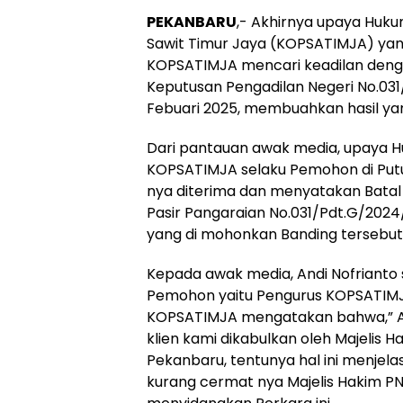
PEKANBARU
,- Akhirnya upaya Huku
Sawit Timur Jaya (KOPSATIMJA) yang
KOPSATIMJA mencari keadilan deng
Keputusan Pengadilan Negeri No.031
Febuari 2025, membuahkan hasil y
Dari pantauan awak media, upaya 
KOPSATIMJA selaku Pemohon di Pu
nya diterima dan menyatakan Batal
Pasir Pangaraian No.031/Pdt.G/2024
yang di mohonkan Banding tersebut.
Kepada awak media, Andi Nofrianto 
Pemohon yaitu Pengurus KOPSATIMJ
KOPSATIMJA mengatakan bahwa,” Al
klien kami dikabulkan oleh Majelis H
Pekanbaru, tentunya hal ini menjel
kurang cermat nya Majelis Hakim PN