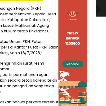
euangan Negara (PKN)
 memberhentikan Kepala Desa
to, Kabupaten Rokan Hulu,
san kasasi Mahkamah Agung
n hukum tetap (inkracht).
Ketua Umum PKN, Patar
i pers di Kantor Pusat PKN, Jalan
kasi, Senin (6/7/2026).
mengirimkan surat resmi
Nomor
 berisi permohonan agar
an secara tetap karena telah
utusan pengadilan yang telah
.
laskan bahwa perkara tersebut