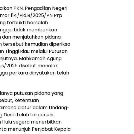
ikan PKN, Pengadilan Negeri
omor 114/Pid.B/2025/PN Prp
 terbukti bersalah
engaja tidak memberikan
an dan menjatuhkan pidana
n tersebut kemudian diperiksa
n Tinggi Riau melalui Putusan
anjutnya, Mahkamah Agung
Sus/2026 disebut menolak
ga perkara dinyatakan telah
anya putusan pidana yang
sebut, ketentuan
aimana diatur dalam Undang-
 Desa telah terpenuhi.
n Hulu segera menerbitkan
rta menunjuk Penjabat Kepala