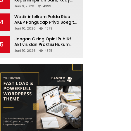
Fernando Sianturi Resmi
Juni 9, 2026
4399
Menjabat Kakanwil
Wadir intelkam Polda Riau
4
AKBP Pangucap Priyo Soegito
Menghadiri Kolaborasi
Juni 10, 2026
4379
Selamatkan Lingkungan
Cegah Karhutla
Jangan Giring Opini Publik!
5
Aktivis dan Praktisi Hukum
Larshen Yunus Bantah
Juni 10, 2026
4375
Tuduhan Soal Gelar Profesor
Sufmi Dasco Ahmad