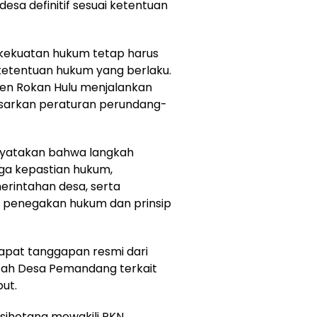
esa definitif sesuai ketentuan
rkekuatan hukum tetap harus
i ketentuan hukum yang berlaku.
en Rokan Hulu menjalankan
sarkan peraturan perundang-
nyatakan bahwa langkah
aga kepastian hukum,
erintahan desa, serta
 penegakan hukum dan prinsip
rdapat tanggapan resmi dari
tah Desa Pemandang terkait
ut.
sihotang mewakili PKN