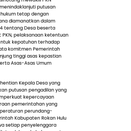
menindaklanjuti putusan
n hukum tetap dengan
ana diamanatkan dalam
4 tentang Desa beserta
t PKN, pelaksanaan ketentuan
entuk kepatuhan terhadap
nyata komitmen Pemerintah
jung tinggi asas kepastian
, serta Asas-Asas Umum
hentian Kepala Desa yang
rkan putusan pengadilan yang
emperkuat kepercayaan
raan pemerintahan yang
a peraturan perundang-
rintah Kabupaten Rokan Hulu
a setiap penyelenggara