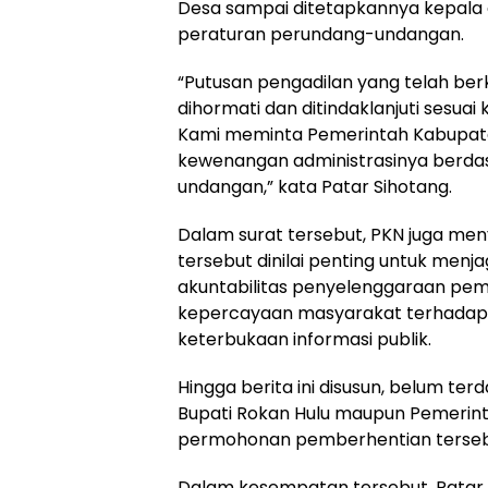
Desa sampai ditetapkannya kepala d
peraturan perundang-undangan.
“Putusan pengadilan yang telah be
dihormati dan ditindaklanjuti sesua
Kami meminta Pemerintah Kabupat
kewenangan administrasinya berda
undangan,” kata Patar Sihotang.
Dalam surat tersebut, PKN juga me
tersebut dinilai penting untuk menj
akuntabilitas penyelenggaraan pem
kepercayaan masyarakat terhadap
keterbukaan informasi publik.
Hingga berita ini disusun, belum te
Bupati Rokan Hulu maupun Pemerin
permohonan pemberhentian terseb
Dalam kesempatan tersebut, Patar 