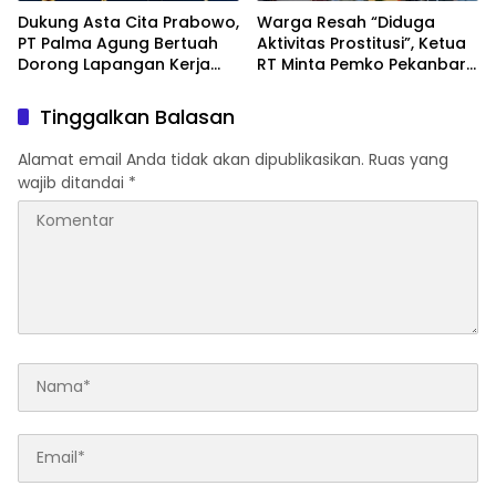
Dukung Asta Cita Prabowo,
Warga Resah “Diduga
PT Palma Agung Bertuah
Aktivitas Prostitusi”, Ketua
Dorong Lapangan Kerja
RT Minta Pemko Pekanbaru
dan Ketahanan Pangan
Periksa Legalitas dan
Aktivitas Z Homestay di
Tinggalkan Balasan
Jalan Tanjung Datuk
Alamat email Anda tidak akan dipublikasikan.
Ruas yang
wajib ditandai
*