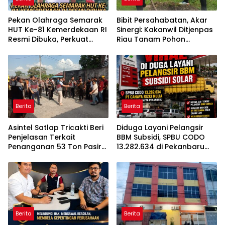
Pekan Olahraga Semarak
Bibit Persahabatan, Akar
HUT Ke-81 Kemerdekaan RI
Sinergi: Kakanwil Ditjenpas
Resmi Dibuka, Perkuat
Riau Tanam Pohon
Soliditas dan Sportivitas
Cendera Mata Kapolda
Pegawai
Riau
Berita
Berita
Asintel Satlap Tricakti Beri
Diduga Layani Pelangsir
Penjelasan Terkait
BBM Subsidi, SPBU CODO
Penanganan 53 Ton Pasir
13.282.634 di Pekanbaru
Timah di Air Merbau
Jadi Sorotan
Berita
Berita