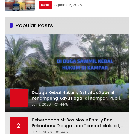
Aktivitas Z Homestay di Jalan Tanjung
Berita
Agustus 5, 2026
Datuk
Popular Posts
Diduga Kebal Hukum, Aktivitas Sawmill
1
Penampung Kayu Ilegal di Kampar, Publik
Soroti Komitmen Penegakan Hukum Polres
Juli 8, 2026
4445
Kampar
Keberadaan M-Box Movie Family Box
2
Pekanbaru Diduga Jadi Tempat Maksiat,
Warga Resah Minta Pemerintah Lakukan
Juni 9, 2026
4412