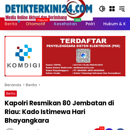
Langsung
ke
konten
Berita
Otomotif
Kesehatan
Polri
Hukum & Kri
Beranda
Berita
Berita
Kapolri Resmikan 80 Jembatan di
Riau: Kado Istimewa Hari
Bhayangkara
29