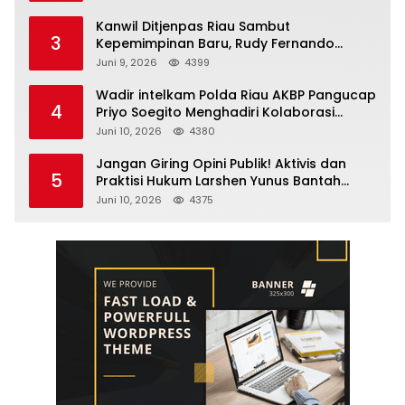
Pengawasan Ketat
Kanwil Ditjenpas Riau Sambut
3
Kepemimpinan Baru, Rudy Fernando
Sianturi Resmi Menjabat Kakanwil
Juni 9, 2026
4399
Wadir intelkam Polda Riau AKBP Pangucap
4
Priyo Soegito Menghadiri Kolaborasi
Selamatkan Lingkungan Cegah Karhutla
Juni 10, 2026
4380
Jangan Giring Opini Publik! Aktivis dan
5
Praktisi Hukum Larshen Yunus Bantah
Tuduhan Soal Gelar Profesor Sufmi Dasco
Juni 10, 2026
4375
Ahmad