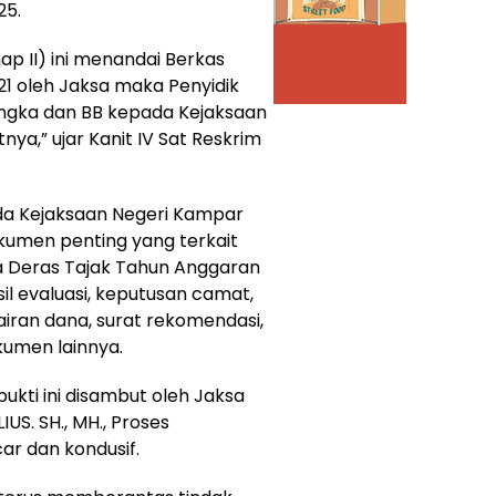
25.
p II) ini menandai Berkas
21 oleh Jaksa maka Penyidik
ngka dan BB kepada Kejaksaan
ya,” ujar Kanit IV Sat Reskrim
da Kejaksaan Negeri Kampar
kumen penting yang terkait
 Deras Tajak Tahun Anggaran
il evaluasi, keputusan camat,
ran dana, surat rekomendasi,
umen lainnya.
kti ini disambut oleh Jaksa
US. SH., MH., Proses
car dan kondusif.