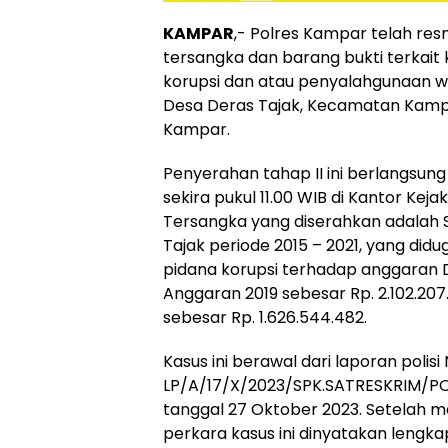
KAMPAR
,- Polres Kampar telah re
tersangka dan barang bukti terkait
korupsi dan atau penyalahgunaan
Desa Deras Tajak, Kecamatan Kampa
Kampar.
Penyerahan tahap II ini berlangsun
sekira pukul 11.00 WIB di Kantor Kej
Tersangka yang diserahkan adalah
Tajak periode 2015 – 2021, yang did
pidana korupsi terhadap anggaran 
Anggaran 2019 sebesar Rp. 2.102.20
sebesar Rp. 1.626.544.482.
Kasus ini berawal dari laporan polisi
LP/A/17/X/2023/SPK.SATRESKRIM/P
tanggal 27 Oktober 2023. Setelah me
perkara kasus ini dinyatakan lengka