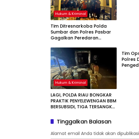
Ditang
Hukum & Kriminal
Tim Ditresnarkoba Polda
Sumbar dan Polres Pasbar
Gagalkan Peredaran
Hukum 
Narkotika, 30 Paket Ganja
Kering Siap Edar Disita
Tim Op
Polres 
Pengeda
Barang
Hukum & Kriminal
LAGI, POLDA RIAU BONGKAR
PRAKTIK PENYELEWENGAN BBM
BERSUBSIDI, TIGA TERSANGKA
DAN DUA TRUK TANGKI
DIAMANKAN
Tinggalkan Balasan
Alamat email Anda tidak akan dipublikasi