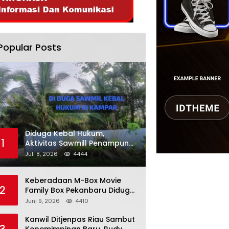
Popular Posts
Diduga Kebal Hukum,
1
Aktivitas Sawmill Penampung
Kayu Ilegal di Kampar, Publik
Juli 8, 2026
4444
Soroti Komitmen Penegakan
Hukum Polres Kampar
Keberadaan M-Box Movie
2
Family Box Pekanbaru Diduga
Jadi Tempat Maksiat, Warga
Juni 9, 2026
4410
Resah Minta Pemerintah
Lakukan Pengawasan Ketat
Kanwil Ditjenpas Riau Sambut
3
Kepemimpinan Baru, Rudy