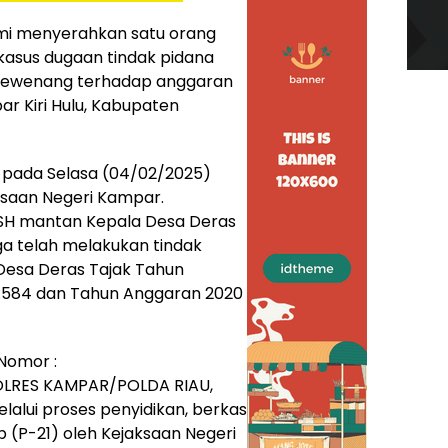
smi menyerahkan satu orang
 kasus dugaan tindak pidana
 wewenang terhadap anggaran
r Kiri Hulu, Kabupaten
g pada Selasa (04/02/2025)
aksaan Negeri Kampar.
 SH mantan Kepala Desa Deras
uga telah melakukan tindak
Desa Deras Tajak Tahun
7.584 dan Tahun Anggaran 2020
 Nomor :
OLRES KAMPAR/POLDA RIAU,
lalui proses penyidikan, berkas
p (P-21) oleh Kejaksaan Negeri