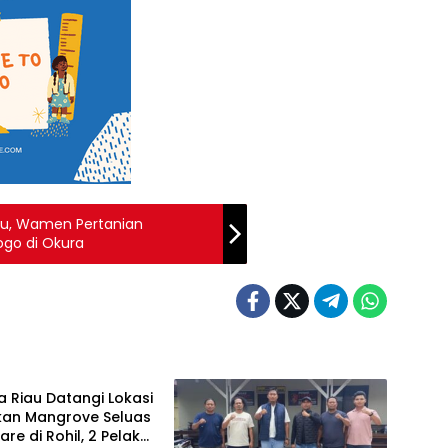
au, Wamen Pertanian
go di Okura
 Riau Datangi Lokasi
kan Mangrove Seluas
are di Rohil, 2 Pelaku