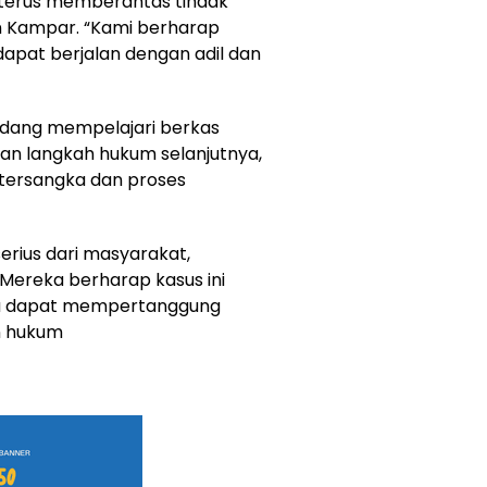
terus memberantas tindak
en Kampar. “Kami berharap
apat berjalan dengan adil dan
sedang mempelajari berkas
n langkah hukum selanjutnya,
tersangka dan proses
serius dari masyarakat,
Mereka berharap kasus ini
aku dapat mempertanggung
n hukum