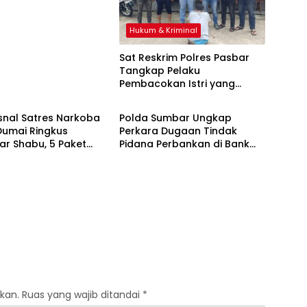
kap
Hukum & Kriminal
Sat Reskrim Polres Pasbar
Tangkap Pelaku
Pembacokan Istri yang
& Kriminal
Hukum & Kriminal
Buron 4 Bulan di Sumut
snal Satres Narkoba
Polda Sumbar Ungkap
Dumai Ringkus
Perkara Dugaan Tindak
r Shabu, 5 Paket
Pidana Perbankan di Bank
 Bukti Diamankan
Nagari Cabang Mentawai
Capem Siberut, 3 Orang
Ditetapkan Tersangka
kan.
Ruas yang wajib ditandai
*