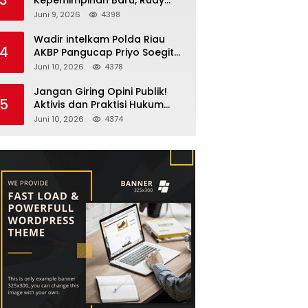
Fernando Sianturi Resmi
Juni 9, 2026
4398
Menjabat Kakanwil
Wadir intelkam Polda Riau
4
AKBP Pangucap Priyo Soegito
Menghadiri Kolaborasi
Juni 10, 2026
4378
Selamatkan Lingkungan
Cegah Karhutla
Jangan Giring Opini Publik!
5
Aktivis dan Praktisi Hukum
Larshen Yunus Bantah
Juni 10, 2026
4374
Tuduhan Soal Gelar Profesor
Sufmi Dasco Ahmad