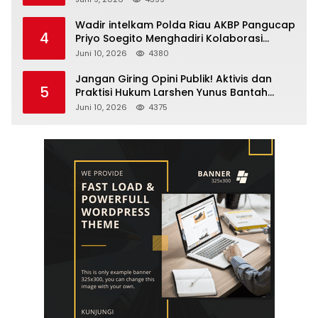
Wadir intelkam Polda Riau AKBP Pangucap
4
Priyo Soegito Menghadiri Kolaborasi
Selamatkan Lingkungan Cegah Karhutla
Juni 10, 2026
4380
Jangan Giring Opini Publik! Aktivis dan
5
Praktisi Hukum Larshen Yunus Bantah
Tuduhan Soal Gelar Profesor Sufmi Dasco
Juni 10, 2026
4375
Ahmad