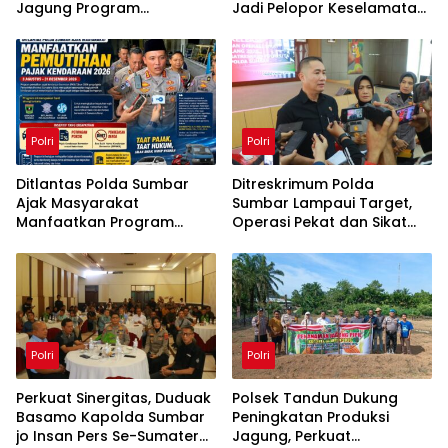
Jagung Program
Jadi Pelopor Keselamatan
Ketahanan Pangan
Berlalu Lintas
Polri
Polri
Ditlantas Polda Sumbar
Ditreskrimum Polda
Ajak Masyarakat
Sumbar Lampaui Target,
Manfaatkan Program
Operasi Pekat dan Sikat
Pemutihan Pajak
Singgalang 2026 Catat
Kendaraan 2026
Hasil Maksimal
Polri
Polri
Perkuat Sinergitas, Duduak
Polsek Tandun Dukung
Basamo Kapolda Sumbar
Peningkatan Produksi
jo Insan Pers Se-Sumatera
Jagung, Perkuat