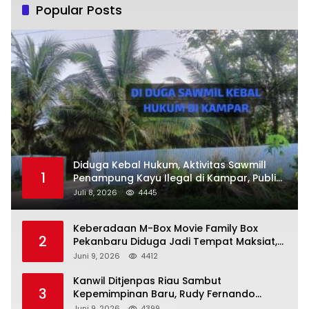
Popular Posts
Diduga Kebal Hukum, Aktivitas Sawmill
1
Penampung Kayu Ilegal di Kampar, Publik
Soroti Komitmen Penegakan Hukum Polres
Juli 8, 2026
4445
Kampar
Keberadaan M-Box Movie Family Box
2
Pekanbaru Diduga Jadi Tempat Maksiat,
Warga Resah Minta Pemerintah Lakukan
Juni 9, 2026
4412
Pengawasan Ketat
Kanwil Ditjenpas Riau Sambut
3
Kepemimpinan Baru, Rudy Fernando
Sianturi Resmi Menjabat Kakanwil
Juni 9, 2026
4399