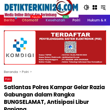
Langsung
ke
konten
Berita
Otomotif
Kesehatan
Polri
Hukum & Kri
Beranda
Polri
Polri
Satlantas Polres Kampar Gelar Razia
Gabungan dalam Rangka
BUNGSELAMAT, Antisipasi Libur
Panjang