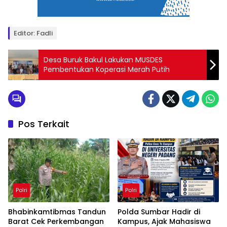
Editor: Fadli
Desa Buruk Bakul Lakukan MUSDES
Pembentukan Koperasi Merah Putih
Pos Terkait
Polri
Polri
Bhabinkamtibmas Tandun
Polda Sumbar Hadir di
Barat Cek Perkembangan
Kampus, Ajak Mahasiswa