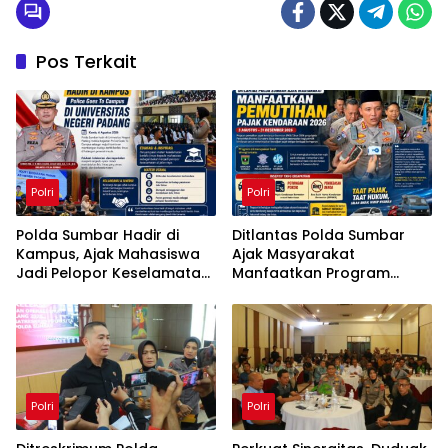
Pos Terkait
Polri
Polri
Polda Sumbar Hadir di
Ditlantas Polda Sumbar
Kampus, Ajak Mahasiswa
Ajak Masyarakat
Jadi Pelopor Keselamatan
Manfaatkan Program
Berlalu Lintas
Pemutihan Pajak
Kendaraan 2026
Polri
Polri