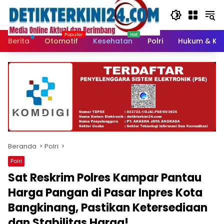
Langsung
ke
konten
Berita
Otomotif
Kesehatan
Polri
Hukum & Kri
Beranda
Polri
Polri
Sat Reskrim Polres Kampar Pantau
Harga Pangan di Pasar Inpres Kota
Bangkinang, Pastikan Ketersediaan
dan Stabilitas Harga!