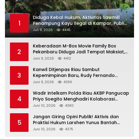
Diduga Kebal Hukum, Aktivitas Sawmill
1
Penampung Kayu Ilegal di Kampar, Publik
Soroti Komitmen Penegakan Hukum Polres
Juli 8, 2026
4445
Kampar
Keberadaan M-Box Movie Family Box
2
Pekanbaru Diduga Jadi Tempat Maksiat,
Warga Resah Minta Pemerintah Lakukan
Juni 9, 2026
4412
Pengawasan Ketat
Kanwil Ditjenpas Riau Sambut
3
Kepemimpinan Baru, Rudy Fernando
Sianturi Resmi Menjabat Kakanwil
Juni 9, 2026
4399
Wadir intelkam Polda Riau AKBP Pangucap
4
Priyo Soegito Menghadiri Kolaborasi
Selamatkan Lingkungan Cegah Karhutla
Juni 10, 2026
4380
Jangan Giring Opini Publik! Aktivis dan
5
Praktisi Hukum Larshen Yunus Bantah
Tuduhan Soal Gelar Profesor Sufmi Dasco
Juni 10, 2026
4375
Ahmad