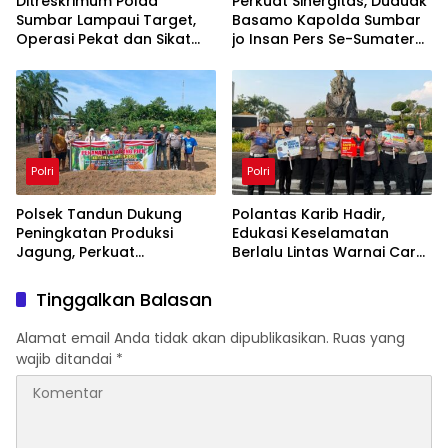
Ditreskrimum Polda
Perkuat Sinergitas, Duduak
Sumbar Lampaui Target,
Basamo Kapolda Sumbar
Operasi Pekat dan Sikat
jo Insan Pers Se-Sumatera
Singgalang 2026 Catat
Barat
Hasil Maksimal
Polri
Polri
Polsek Tandun Dukung
Polantas Karib Hadir,
Peningkatan Produksi
Edukasi Keselamatan
Jagung, Perkuat
Berlalu Lintas Warnai Car
Ketahanan Pangan
Free Day Pekanbaru
Nasional Desa Tapung
Tinggalkan Balasan
Jaya
Alamat email Anda tidak akan dipublikasikan.
Ruas yang
wajib ditandai
*