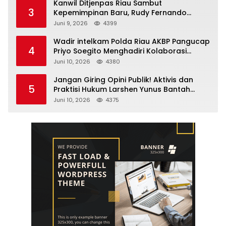
Kanwil Ditjenpas Riau Sambut
3
Kepemimpinan Baru, Rudy Fernando
Sianturi Resmi Menjabat Kakanwil
Juni 9, 2026
4399
Wadir intelkam Polda Riau AKBP Pangucap
4
Priyo Soegito Menghadiri Kolaborasi
Selamatkan Lingkungan Cegah Karhutla
Juni 10, 2026
4380
Jangan Giring Opini Publik! Aktivis dan
5
Praktisi Hukum Larshen Yunus Bantah
Tuduhan Soal Gelar Profesor Sufmi Dasco
Juni 10, 2026
4375
Ahmad