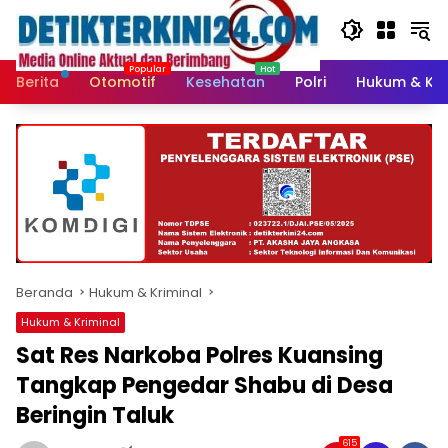
Langsung
ke
konten
Berita
Otomotif
Kesehatan
Polri
Hukum & Kri
Beranda
Hukum & Kriminal
Hukum & Kriminal
Sat Res Narkoba Polres Kuansing
Tangkap Pengedar Shabu di Desa
Beringin Taluk
615