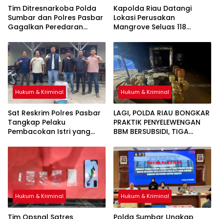
Tim Ditresnarkoba Polda
Kapolda Riau Datangi
Sumbar dan Polres Pasbar
Lokasi Perusakan
Gagalkan Peredaran
Mangrove Seluas 118
Narkotika, 30 Paket Ganja
Hektare di Rohil, 2 Pelaku
Kering Siap Edar Disita
Ditangkap
Hukum & Kriminal
Hukum & Kriminal
Sat Reskrim Polres Pasbar
LAGI, POLDA RIAU BONGKAR
Tangkap Pelaku
PRAKTIK PENYELEWENGAN
Pembacokan Istri yang
BBM BERSUBSIDI, TIGA
Buron 4 Bulan di Sumut
TERSANGKA DAN DUA TRUK
TANGKI DIAMANKAN
Hukum & Kriminal
Hukum & Kriminal
Tim Opsnal Satres
Polda Sumbar Ungkap