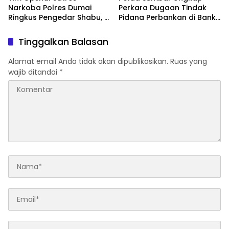
Narkoba Polres Dumai
Perkara Dugaan Tindak
Ringkus Pengedar Shabu, 5
Pidana Perbankan di Bank
Paket Barang Bukti
Nagari Cabang Mentawai
Diamankan
Capem Siberut, 3 Orang
Tinggalkan Balasan
Ditetapkan Tersangka
Alamat email Anda tidak akan dipublikasikan.
Ruas yang
wajib ditandai
*