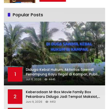
Tersangka
Popular Posts
Diduga Kebal Hukum, Aktivitas Sawmill
1
Penampung Kayu Ilegal di Kampar, Publik
Soroti Komitmen Penegakan Hukum Polres
Juli 8, 2026
4445
Kampar
Keberadaan M-Box Movie Family Box
2
Pekanbaru Diduga Jadi Tempat Maksiat,
Warga Resah Minta Pemerintah Lakukan
Juni 9, 2026
4412
Pengawasan Ketat