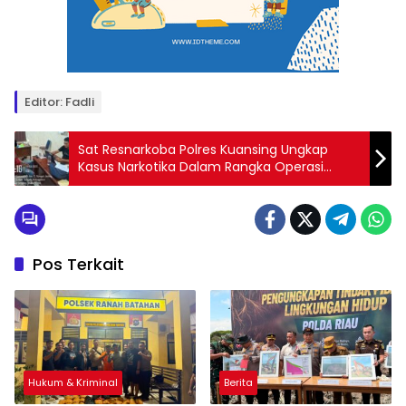
Editor: Fadli
Sat Resnarkoba Polres Kuansing Ungkap
Kasus Narkotika Dalam Rangka Operasi
Tertib Ramadhan 2025
Pos Terkait
Hukum & Kriminal
Berita