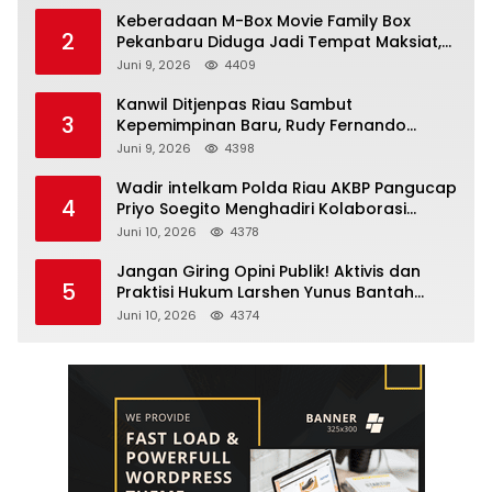
Keberadaan M-Box Movie Family Box
2
Pekanbaru Diduga Jadi Tempat Maksiat,
Warga Resah Minta Pemerintah Lakukan
Juni 9, 2026
4409
Pengawasan Ketat
Kanwil Ditjenpas Riau Sambut
3
Kepemimpinan Baru, Rudy Fernando
Sianturi Resmi Menjabat Kakanwil
Juni 9, 2026
4398
Wadir intelkam Polda Riau AKBP Pangucap
4
Priyo Soegito Menghadiri Kolaborasi
Selamatkan Lingkungan Cegah Karhutla
Juni 10, 2026
4378
Jangan Giring Opini Publik! Aktivis dan
5
Praktisi Hukum Larshen Yunus Bantah
Tuduhan Soal Gelar Profesor Sufmi Dasco
Juni 10, 2026
4374
Ahmad