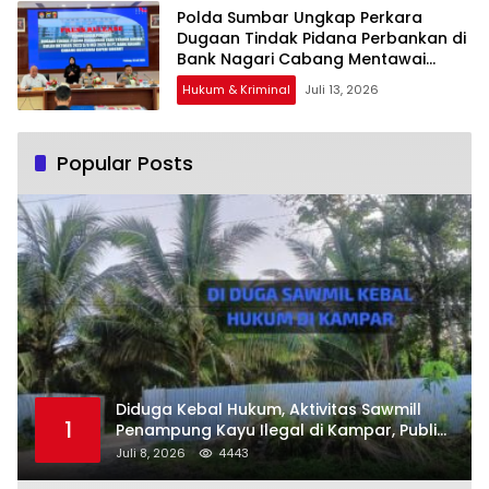
Polda Sumbar Ungkap Perkara
Dugaan Tindak Pidana Perbankan di
Bank Nagari Cabang Mentawai
Capem Siberut, 3 Orang Ditetapkan
Hukum & Kriminal
Juli 13, 2026
Tersangka
Popular Posts
Diduga Kebal Hukum, Aktivitas Sawmill
1
Penampung Kayu Ilegal di Kampar, Publik
Soroti Komitmen Penegakan Hukum Polres
Juli 8, 2026
4443
Kampar