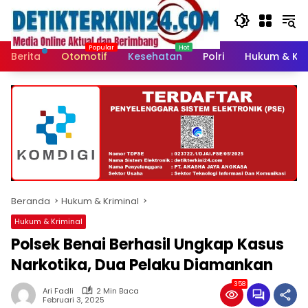
Langsung
ke
konten
Berita
Otomotif
Kesehatan
Polri
Hukum & Kri
Beranda
Hukum & Kriminal
Hukum & Kriminal
Polsek Benai Berhasil Ungkap Kasus
Narkotika, Dua Pelaku Diamankan
358
Ari Fadli
2 Min Baca
Februari 3, 2025