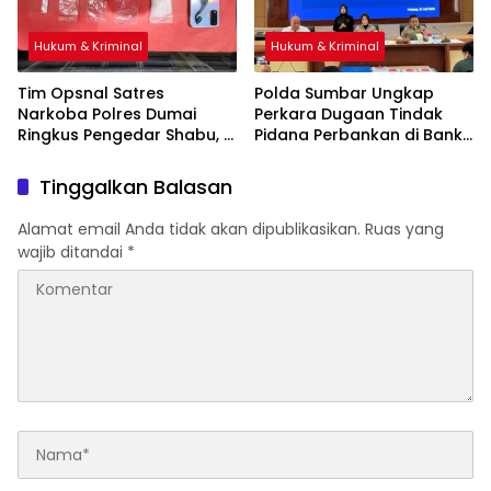
Hukum & Kriminal
Hukum & Kriminal
Tim Opsnal Satres
Polda Sumbar Ungkap
Narkoba Polres Dumai
Perkara Dugaan Tindak
Ringkus Pengedar Shabu, 5
Pidana Perbankan di Bank
Paket Barang Bukti
Nagari Cabang Mentawai
Diamankan
Capem Siberut, 3 Orang
Tinggalkan Balasan
Ditetapkan Tersangka
Alamat email Anda tidak akan dipublikasikan.
Ruas yang
wajib ditandai
*