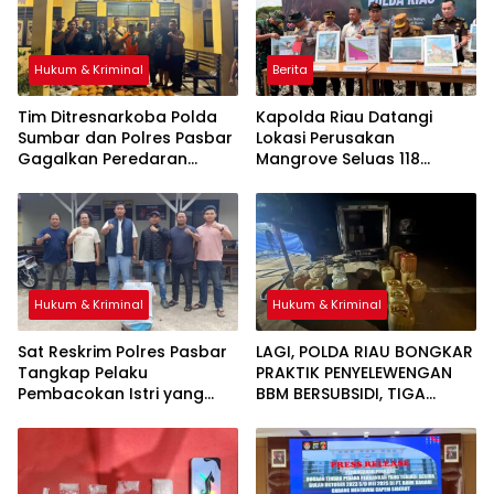
Hukum & Kriminal
Berita
Tim Ditresnarkoba Polda
Kapolda Riau Datangi
Sumbar dan Polres Pasbar
Lokasi Perusakan
Gagalkan Peredaran
Mangrove Seluas 118
Narkotika, 30 Paket Ganja
Hektare di Rohil, 2 Pelaku
Kering Siap Edar Disita
Ditangkap
Hukum & Kriminal
Hukum & Kriminal
Sat Reskrim Polres Pasbar
LAGI, POLDA RIAU BONGKAR
Tangkap Pelaku
PRAKTIK PENYELEWENGAN
Pembacokan Istri yang
BBM BERSUBSIDI, TIGA
Buron 4 Bulan di Sumut
TERSANGKA DAN DUA TRUK
TANGKI DIAMANKAN