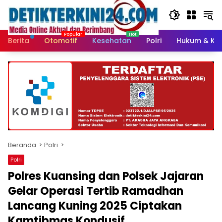
Langsung
ke
konten
Berita
Otomotif
Kesehatan
Polri
Hukum & Kri
Beranda
Polri
Polri
Polres Kuansing dan Polsek Jajaran
Gelar Operasi Tertib Ramadhan
Lancang Kuning 2025 Ciptakan
Kamtibmas Kondusif