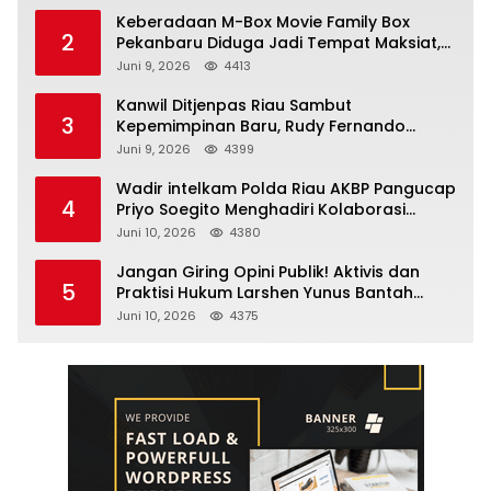
Keberadaan M-Box Movie Family Box
2
Pekanbaru Diduga Jadi Tempat Maksiat,
Warga Resah Minta Pemerintah Lakukan
Juni 9, 2026
4413
Pengawasan Ketat
Kanwil Ditjenpas Riau Sambut
3
Kepemimpinan Baru, Rudy Fernando
Sianturi Resmi Menjabat Kakanwil
Juni 9, 2026
4399
Wadir intelkam Polda Riau AKBP Pangucap
4
Priyo Soegito Menghadiri Kolaborasi
Selamatkan Lingkungan Cegah Karhutla
Juni 10, 2026
4380
Jangan Giring Opini Publik! Aktivis dan
5
Praktisi Hukum Larshen Yunus Bantah
Tuduhan Soal Gelar Profesor Sufmi Dasco
Juni 10, 2026
4375
Ahmad