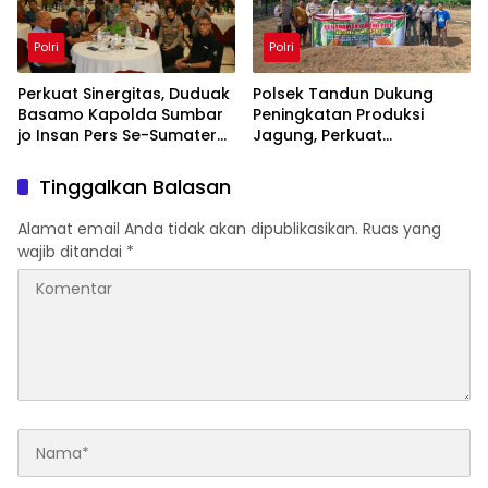
Polri
Polri
Perkuat Sinergitas, Duduak
Polsek Tandun Dukung
Basamo Kapolda Sumbar
Peningkatan Produksi
jo Insan Pers Se-Sumatera
Jagung, Perkuat
Barat
Ketahanan Pangan
Nasional Desa Tapung
Tinggalkan Balasan
Jaya
Alamat email Anda tidak akan dipublikasikan.
Ruas yang
wajib ditandai
*