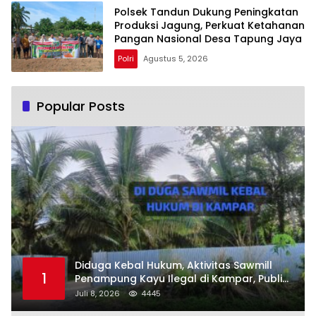
Polsek Tandun Dukung Peningkatan
Produksi Jagung, Perkuat Ketahanan
Pangan Nasional Desa Tapung Jaya
Polri
Agustus 5, 2026
Popular Posts
Diduga Kebal Hukum, Aktivitas Sawmill
1
Penampung Kayu Ilegal di Kampar, Publik
Soroti Komitmen Penegakan Hukum Polres
Juli 8, 2026
4445
Kampar