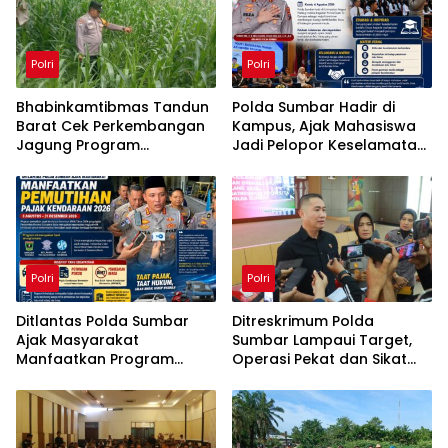
Polri
Polri
Bhabinkamtibmas Tandun
Polda Sumbar Hadir di
Barat Cek Perkembangan
Kampus, Ajak Mahasiswa
Jagung Program
Jadi Pelopor Keselamatan
Ketahanan Pangan
Berlalu Lintas
Polri
Polri
Ditlantas Polda Sumbar
Ditreskrimum Polda
Ajak Masyarakat
Sumbar Lampaui Target,
Manfaatkan Program
Operasi Pekat dan Sikat
Pemutihan Pajak
Singgalang 2026 Catat
Kendaraan 2026
Hasil Maksimal