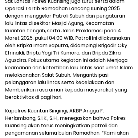
Sat Lantas Polres Kuansing juga turut serta dalam
Operasi Tertib Ramadhan Lancang Kuning 2025
dengan menggelar Patroli Subuh dan pengaturan
lalu lintas di sekitar Masjid Agung, Kecamatan
Kuantan Tengah, serta Jalan Proklamasi pada 4
Maret 2025, pukul 04.00 WIB. Patroli ini dilaksanakan
oleh Bripka Imam Saputra, didampingi Brigadir Oky
Efrinaldi, Briptu Yogi Tri Kumoro, dan Bripda Zikra
Agusdira. Fokus utama kegiatan ini adalah Menjaga
keamanan dan ketertiban lalu lintas saat umat Islam
melaksanakan Salat Subuh, Mengantisipasi
pelanggaran lalu lintas serta kecelakaan dan
Memberikan rasa aman kepada masyarakat yang
beraktivitas di pagi hari.
Kapolres Kuantan Singingi, AKBP Angga F.
Herlambang, S.I.K., S.H., menegaskan bahwa Polres
Kuansing akan terus meningkatkan patroli dan
pengamanan selama bulan Ramadhan. “Kami akan