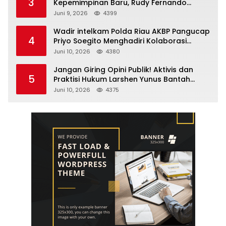
3
Kepemimpinan Baru, Rudy Fernando
Sianturi Resmi Menjabat Kakanwil
Juni 9, 2026
4399
Wadir intelkam Polda Riau AKBP Pangucap
4
Priyo Soegito Menghadiri Kolaborasi
Selamatkan Lingkungan Cegah Karhutla
Juni 10, 2026
4380
Jangan Giring Opini Publik! Aktivis dan
5
Praktisi Hukum Larshen Yunus Bantah
Tuduhan Soal Gelar Profesor Sufmi Dasco
Juni 10, 2026
4375
Ahmad