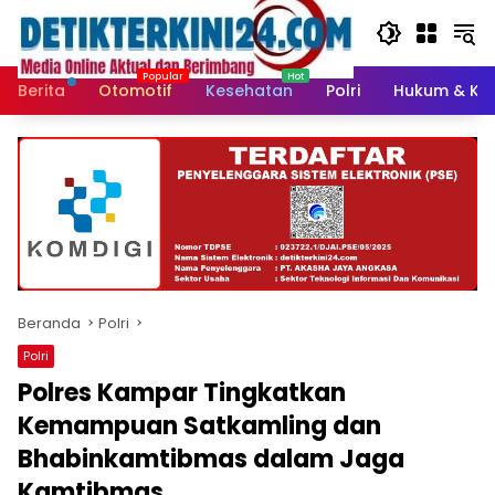
Langsung
ke
konten
Berita
Otomotif
Kesehatan
Polri
Hukum & Kri
Beranda
Polri
Polri
Polres Kampar Tingkatkan
Kemampuan Satkamling dan
Bhabinkamtibmas dalam Jaga
Kamtibmas