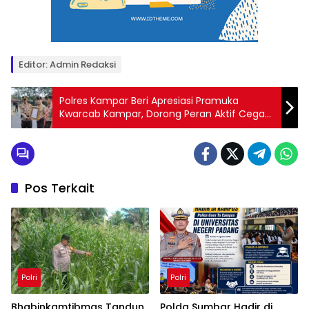
Editor: Admin Redaksi
Polres Kampar Beri Apresiasi Pramuka
Kwarcab Kampar, Dorong Peran Aktif Cegah
Karhutla
Pos Terkait
Polri
Polri
Bhabinkamtibmas Tandun
Polda Sumbar Hadir di