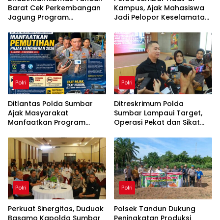
Barat Cek Perkembangan
Kampus, Ajak Mahasiswa
Jagung Program
Jadi Pelopor Keselamatan
Ketahanan Pangan
Berlalu Lintas
Polri
Polri
Ditlantas Polda Sumbar
Ditreskrimum Polda
Ajak Masyarakat
Sumbar Lampaui Target,
Manfaatkan Program
Operasi Pekat dan Sikat
Pemutihan Pajak
Singgalang 2026 Catat
Kendaraan 2026
Hasil Maksimal
Polri
Polri
Perkuat Sinergitas, Duduak
Polsek Tandun Dukung
Basamo Kapolda Sumbar
Peningkatan Produksi