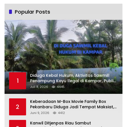
Popular Posts
Diduga Kebal Hukum, Aktivitas Sawmill
1
Penampung Kayu Ilegal di Kampar, Publik
Soroti Komitmen Penegakan Hukum Polres
Juli 8, 2026
4445
Kampar
Keberadaan M-Box Movie Family Box
2
Pekanbaru Diduga Jadi Tempat Maksiat,
Warga Resah Minta Pemerintah Lakukan
Juni 9, 2026
4412
Pengawasan Ketat
Kanwil Ditjenpas Riau Sambut