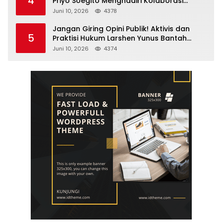
4
Priyo Soegito Menghadiri Kolaborasi
Selamatkan Lingkungan Cegah Karhutla
Juni 10, 2026
4378
Jangan Giring Opini Publik! Aktivis dan
5
Praktisi Hukum Larshen Yunus Bantah
Tuduhan Soal Gelar Profesor Sufmi Dasco
Juni 10, 2026
4374
Ahmad