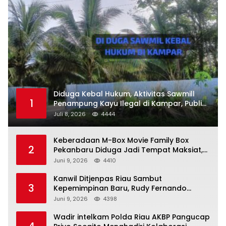
Diduga Kebal Hukum, Aktivitas Sawmill
1
Penampung Kayu Ilegal di Kampar, Publik
Soroti Komitmen Penegakan Hukum Polres
Juli 8, 2026
4444
Kampar
Keberadaan M-Box Movie Family Box
2
Pekanbaru Diduga Jadi Tempat Maksiat,
Warga Resah Minta Pemerintah Lakukan
Juni 9, 2026
4410
Pengawasan Ketat
Kanwil Ditjenpas Riau Sambut
3
Kepemimpinan Baru, Rudy Fernando
Sianturi Resmi Menjabat Kakanwil
Juni 9, 2026
4398
Wadir intelkam Polda Riau AKBP Pangucap