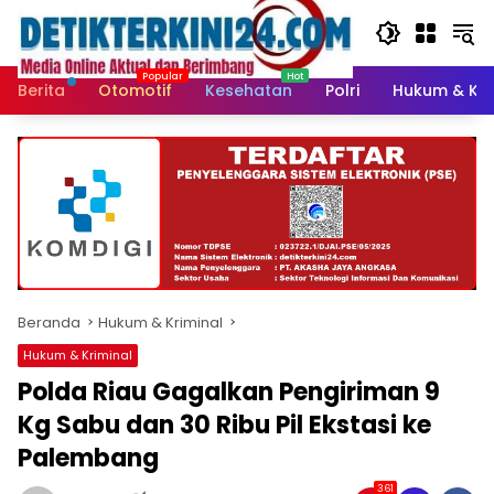
Langsung
ke
konten
Berita
Otomotif
Kesehatan
Polri
Hukum & Kri
Beranda
Hukum & Kriminal
Hukum & Kriminal
Polda Riau Gagalkan Pengiriman 9
Kg Sabu dan 30 Ribu Pil Ekstasi ke
Palembang
361