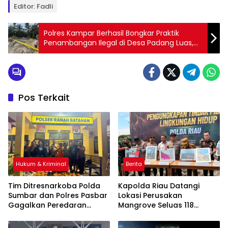
Editor: Fadli
Polres Kampar Berhasil Bongkar Praktik
Penambangan Ilegal di Desa Padang Luas,
Amankan 1 Unit Excavator!
Pos Terkait
Hukum & Kriminal
Berita
Tim Ditresnarkoba Polda
Kapolda Riau Datangi
Sumbar dan Polres Pasbar
Lokasi Perusakan
Gagalkan Peredaran
Mangrove Seluas 118
Narkotika, 30 Paket Ganja
Hektare di Rohil, 2 Pelaku
Kering Siap Edar Disita
Ditangkap