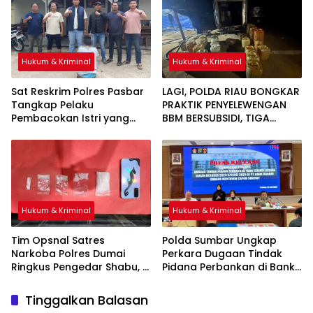
Hukum & Kriminal
Hukum & Kriminal
Sat Reskrim Polres Pasbar
LAGI, POLDA RIAU BONGKAR
Tangkap Pelaku
PRAKTIK PENYELEWENGAN
Pembacokan Istri yang
BBM BERSUBSIDI, TIGA
Buron 4 Bulan di Sumut
TERSANGKA DAN DUA TRUK
TANGKI DIAMANKAN
Hukum & Kriminal
Hukum & Kriminal
Tim Opsnal Satres
Polda Sumbar Ungkap
Narkoba Polres Dumai
Perkara Dugaan Tindak
Ringkus Pengedar Shabu, 5
Pidana Perbankan di Bank
Paket Barang Bukti
Nagari Cabang Mentawai
Diamankan
Capem Siberut, 3 Orang
Tinggalkan Balasan
Ditetapkan Tersangka