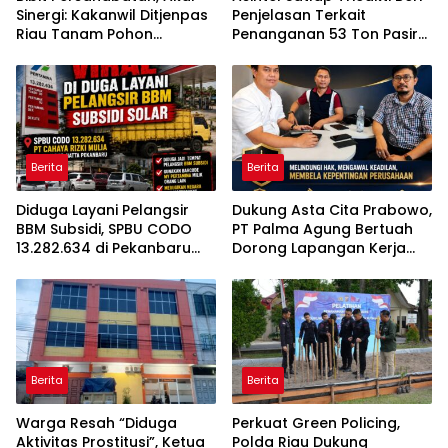
Sinergi: Kakanwil Ditjenpas
Penjelasan Terkait
Riau Tanam Pohon
Penanganan 53 Ton Pasir
Cendera Mata Kapolda
Timah di Air Merbau
Riau
Berita
Berita
Diduga Layani Pelangsir
Dukung Asta Cita Prabowo,
BBM Subsidi, SPBU CODO
PT Palma Agung Bertuah
13.282.634 di Pekanbaru
Dorong Lapangan Kerja
Jadi Sorotan
dan Ketahanan Pangan
Berita
Berita
Warga Resah “Diduga
Perkuat Green Policing,
Aktivitas Prostitusi”, Ketua
Polda Riau Dukung