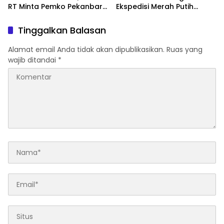
RT Minta Pemko Pekanbaru
Ekspedisi Merah Putih
Periksa Legalitas dan
Presisi Melalui Pelatihan
Aktivitas Z Homestay di
Penanaman Mangrove
Tinggalkan Balasan
Jalan Tanjung Datuk
Alamat email Anda tidak akan dipublikasikan.
Ruas yang
wajib ditandai
*