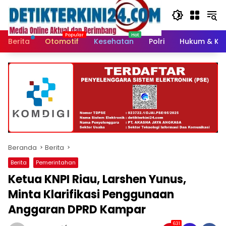
Langsung
ke
konten
Berita
Otomotif
Kesehatan
Polri
Hukum & Kri
Beranda
Berita
Berita
Pemerintahan
Ketua KNPI Riau, Larshen Yunus,
Minta Klarifikasi Penggunaan
Anggaran DPRD Kampar
631