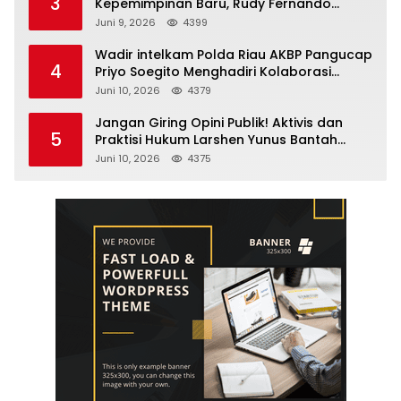
3
Kepemimpinan Baru, Rudy Fernando
Sianturi Resmi Menjabat Kakanwil
Juni 9, 2026
4399
Wadir intelkam Polda Riau AKBP Pangucap
4
Priyo Soegito Menghadiri Kolaborasi
Selamatkan Lingkungan Cegah Karhutla
Juni 10, 2026
4379
Jangan Giring Opini Publik! Aktivis dan
5
Praktisi Hukum Larshen Yunus Bantah
Tuduhan Soal Gelar Profesor Sufmi Dasco
Juni 10, 2026
4375
Ahmad