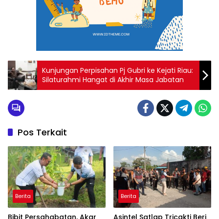
Kunjungan Perpisahan Pj Gubri ke Kejati Riau:
Silaturahmi Hangat di Akhir Masa Jabatan
Pos Terkait
Berita
Berita
Bibit Persahabatan, Akar
Asintel Satlap Tricakti Beri