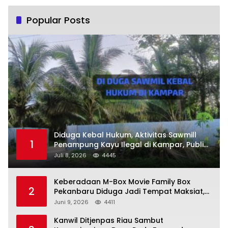
Popular Posts
Diduga Kebal Hukum, Aktivitas Sawmill
1
Penampung Kayu Ilegal di Kampar, Publik
Soroti Komitmen Penegakan Hukum Polres
Juli 8, 2026
4445
Kampar
Keberadaan M-Box Movie Family Box
2
Pekanbaru Diduga Jadi Tempat Maksiat,
Warga Resah Minta Pemerintah Lakukan
Juni 9, 2026
4411
Pengawasan Ketat
Kanwil Ditjenpas Riau Sambut