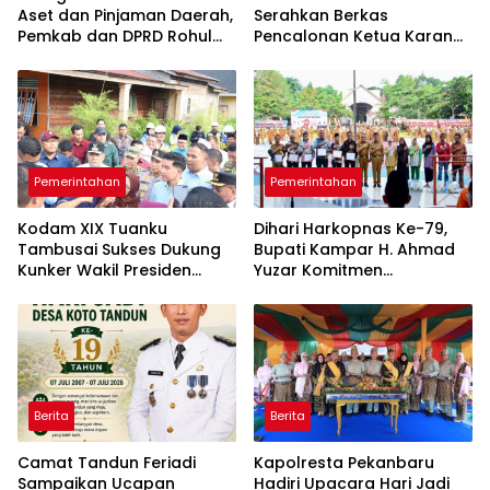
Aset dan Pinjaman Daerah,
Serahkan Berkas
Pemkab dan DPRD Rohul
Pencalonan Ketua Karang
Berkonsultasi ke BPKP Riau
Taruna Desa Koto Tandun
Pemerintahan
Pemerintahan
Kodam XIX Tuanku
Dihari Harkopnas Ke-79,
Tambusai Sukses Dukung
Bupati Kampar H. Ahmad
Kunker Wakil Presiden
Yuzar Komitmen
Gibran, Renovasi Sekolah
Memperkuat Ekonomi
Jadi Sorotan Utama
Rakyat Berbasis Koperasi
Berita
Berita
Camat Tandun Feriadi
Kapolresta Pekanbaru
Sampaikan Ucapan
Hadiri Upacara Hari Jadi