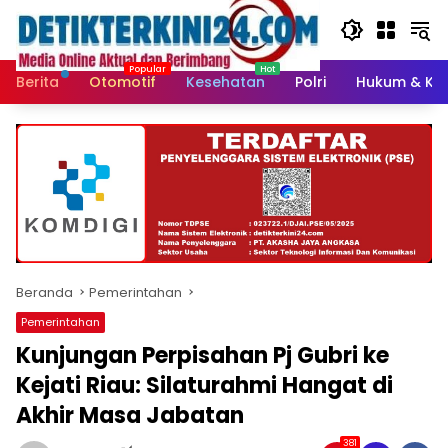
Langsung
ke
konten
Berita
Otomotif
Kesehatan
Polri
Hukum & Kri
Beranda
Pemerintahan
Pemerintahan
Kunjungan Perpisahan Pj Gubri ke
Kejati Riau: Silaturahmi Hangat di
Akhir Masa Jabatan
381