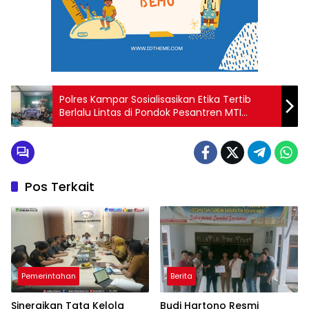
Polres Kampar Sosialisasikan Etika Tertib
Berlalu Lintas di Pondok Pesantren MTI
Tanjung Berulak, Jasa Raharja Turut Berikan
Edukasi
Pos Terkait
Pemerintahan
Berita
Sinergikan Tata Kelola
Budi Hartono Resmi