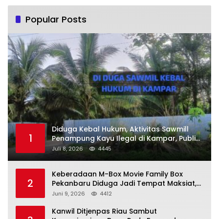
Popular Posts
Diduga Kebal Hukum, Aktivitas Sawmill
1
Penampung Kayu Ilegal di Kampar, Publik
Soroti Komitmen Penegakan Hukum Polres
Juli 8, 2026
4445
Kampar
Keberadaan M-Box Movie Family Box
2
Pekanbaru Diduga Jadi Tempat Maksiat,
Warga Resah Minta Pemerintah Lakukan
Juni 9, 2026
4412
Pengawasan Ketat
Kanwil Ditjenpas Riau Sambut