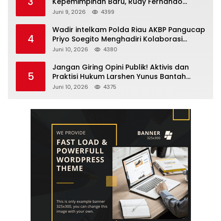
3
Kepemimpinan Baru, Rudy Fernando
Sianturi Resmi Menjabat Kakanwil
Juni 9, 2026
4399
Wadir intelkam Polda Riau AKBP Pangucap
4
Priyo Soegito Menghadiri Kolaborasi
Selamatkan Lingkungan Cegah Karhutla
Juni 10, 2026
4380
Jangan Giring Opini Publik! Aktivis dan
5
Praktisi Hukum Larshen Yunus Bantah
Tuduhan Soal Gelar Profesor Sufmi Dasco
Juni 10, 2026
4375
Ahmad