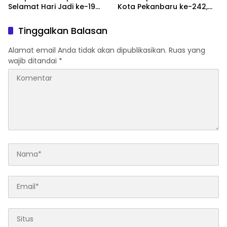
Selamat Hari Jadi ke-19
Kota Pekanbaru ke-242,
Desa Koto Tandun
Wujud Sinergi Polri dan
Pemerintah Daerah
Tinggalkan Balasan
Alamat email Anda tidak akan dipublikasikan.
Ruas yang
wajib ditandai
*