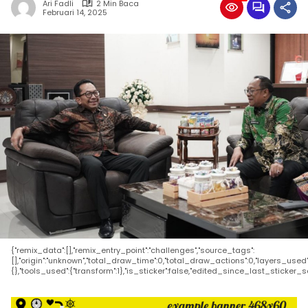
Ari Fadli
2 Min Baca
Februari 14, 2025
{"remix_data":[],"remix_entry_point":"challenges","source_tags":
[],"origin":"unknown","total_draw_time":0,"total_draw_actions":0,"layers_use
{},"tools_used":{"transform":1},"is_sticker":false,"edited_since_last_sticker_s