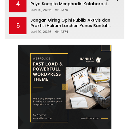
4
Priyo Soegito Menghadiri Kolaborasi
Selamatkan Lingkungan Cegah Karhutla
Juni 10, 2026
4378
Jangan Giring Opini Publik! Aktivis dan
5
Praktisi Hukum Larshen Yunus Bantah
Tuduhan Soal Gelar Profesor Sufmi Dasco
Juni 10, 2026
4374
Ahmad