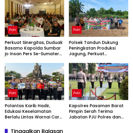
Kendaraan 2026
Hasil Maksimal
Polri
Polri
Perkuat Sinergitas, Duduak
Polsek Tandun Dukung
Basamo Kapolda Sumbar
Peningkatan Produksi
jo Insan Pers Se-Sumatera
Jagung, Perkuat
Barat
Ketahanan Pangan
Nasional Desa Tapung
Jaya
Polri
Polri
Polantas Karib Hadir,
Kapolres Pasaman Barat
Edukasi Keselamatan
Pimpin Serah Terima
Berlalu Lintas Warnai Car
Jabatan PJU Polres dan
Free Day Pekanbaru
Kapolsek Sungai Beremas
Tinggalkan Balasan