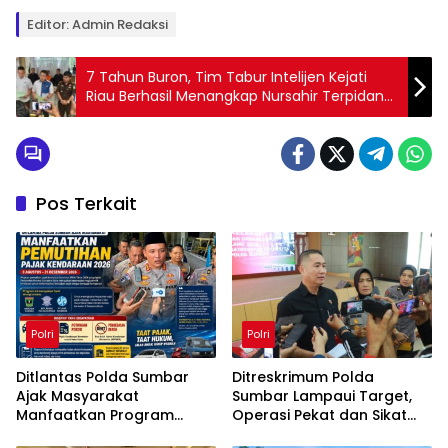
Editor: Admin Redaksi
7 Tahun Buron, Tim Tabur Intelijen Kejati
Riau Berhasil Menangkap Nursahir Terpidana
Korupsi
Pos Terkait
Polri
Polri
Ditlantas Polda Sumbar
Ditreskrimum Polda
Ajak Masyarakat
Sumbar Lampaui Target,
Manfaatkan Program
Operasi Pekat dan Sikat
Pemutihan Pajak
Singgalang 2026 Catat