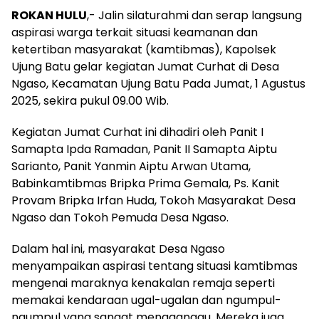
ROKAN HULU
,- Jalin silaturahmi dan serap langsung
aspirasi warga terkait situasi keamanan dan
ketertiban masyarakat (kamtibmas), Kapolsek
Ujung Batu gelar kegiatan Jumat Curhat di Desa
Ngaso, Kecamatan Ujung Batu Pada Jumat, 1 Agustus
2025, sekira pukul 09.00 Wib.
Kegiatan Jumat Curhat ini dihadiri oleh Panit I
Samapta Ipda Ramadan, Panit II Samapta Aiptu
Sarianto, Panit Yanmin Aiptu Arwan Utama,
Babinkamtibmas Bripka Prima Gemala, Ps. Kanit
Provam Bripka Irfan Huda, Tokoh Masyarakat Desa
Ngaso dan Tokoh Pemuda Desa Ngaso.
Dalam hal ini, masyarakat Desa Ngaso
menyampaikan aspirasi tentang situasi kamtibmas
mengenai maraknya kenakalan remaja seperti
memakai kendaraan ugal-ugalan dan ngumpul-
ngumpul yang sangat mengganggu. Mereka juga