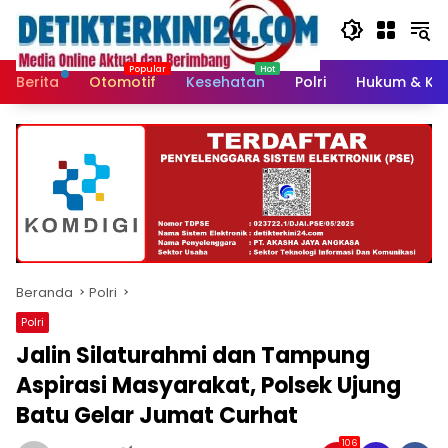
Langsung
ke
konten
Berita
Otomotif
Kesehatan
Polri
Hukum & Kri
Beranda
Polri
Polri
Jalin Silaturahmi dan Tampung
Aspirasi Masyarakat, Polsek Ujung
Batu Gelar Jumat Curhat
106