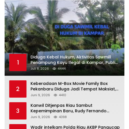
Diduga Kebal Hukum, Aktivitas Sawmill
1
Penampung Kayu Ilegal di Kampar, Publik
Soroti Komitmen Penegakan Hukum Polres
Juli 8, 2026
4444
Kampar
Keberadaan M-Box Movie Family Box
2
Pekanbaru Diduga Jadi Tempat Maksiat,
Warga Resah Minta Pemerintah Lakukan
Juni 9, 2026
4410
Pengawasan Ketat
Kanwil Ditjenpas Riau Sambut
3
Kepemimpinan Baru, Rudy Fernando
Sianturi Resmi Menjabat Kakanwil
Juni 9, 2026
4398
Wadir intelkam Polda Riau AKBP Pangucap