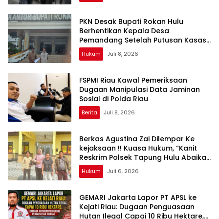
PKN Desak Bupati Rokan Hulu
Berhentikan Kepala Desa
Pemandang Setelah Putusan Kasasi
Berkekuatan Hukum Tetap
Hukum
Juli 8, 2026
FSPMI Riau Kawal Pemeriksaan
Dugaan Manipulasi Data Jaminan
Sosial di Polda Riau
Berita
Juli 8, 2026
Berkas Agustina Zai Dilempar Ke
kejaksaan !! Kuasa Hukum, “Kanit
Reskrim Polsek Tapung Hulu Abaikan
Saksi, Abaikan Bukti”
Hukum
Juli 6, 2026
GEMARI Jakarta Lapor PT APSL ke
Kejati Riau: Dugaan Penguasaan
Hutan Ilegal Capai 10 Ribu Hektare,