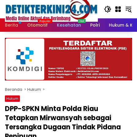
Langsung
ke
konten
Berita
Otomotif
Kesehatan
Polri
Hukum & Kri
Beranda
Hukum
Hukum
DPP-SPKN Minta Polda Riau
Tetapkan Mirwansyah sebagai
Tersangka Dugaan Tindak Pidana
Penipuan