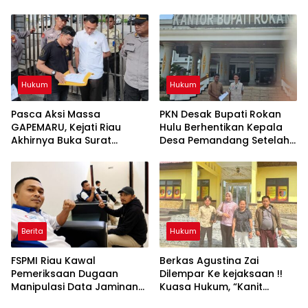
Hukum
Hukum
Pasca Aksi Massa
PKN Desak Bupati Rokan
GAPEMARU, Kejati Riau
Hulu Berhentikan Kepala
Akhirnya Buka Surat
Desa Pemandang Setelah
Pulbaket Terkait Dugaan
Putusan Kasasi
Skandal Gedung DPRD
Berkekuatan Hukum Tetap
Rohul Rp35,5 Miliar
Berita
Hukum
FSPMI Riau Kawal
Berkas Agustina Zai
Pemeriksaan Dugaan
Dilempar Ke kejaksaan !!
Manipulasi Data Jaminan
Kuasa Hukum, “Kanit
Sosial di Polda Riau
Reskrim Polsek Tapung