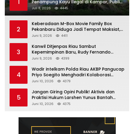
1
Penampung Kayu Ilegal di Kampar, Publik
Soroti Komitmen Penegakan Hukum Polres
Juli 8, 2026
4445
Kampar
Keberadaan M-Box Movie Family Box
2
Pekanbaru Diduga Jadi Tempat Maksiat,
Warga Resah Minta Pemerintah Lakukan
Juni 9, 2026
4411
Pengawasan Ketat
Kanwil Ditjenpas Riau Sambut
3
Kepemimpinan Baru, Rudy Fernando
Sianturi Resmi Menjabat Kakanwil
Juni 9, 2026
4399
Wadir intelkam Polda Riau AKBP Pangucap
4
Priyo Soegito Menghadiri Kolaborasi
Selamatkan Lingkungan Cegah Karhutla
Juni 10, 2026
4379
Jangan Giring Opini Publik! Aktivis dan
5
Praktisi Hukum Larshen Yunus Bantah
Tuduhan Soal Gelar Profesor Sufmi Dasco
Juni 10, 2026
4375
Ahmad