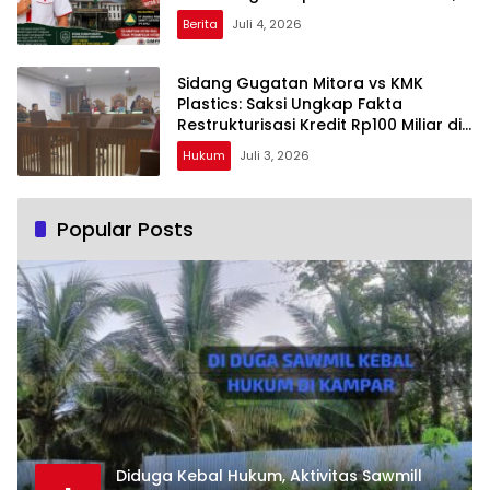
Ormas Antikorupsi Dukung
Berita
Juli 4, 2026
Pengusutan Tuntas
Sidang Gugatan Mitora vs KMK
Plastics: Saksi Ungkap Fakta
Restrukturisasi Kredit Rp100 Miliar di
Bank Resona Perdania
Hukum
Juli 3, 2026
Popular Posts
Diduga Kebal Hukum, Aktivitas Sawmill