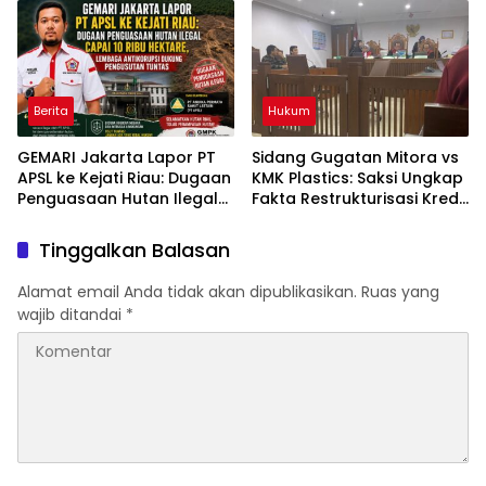
Hulu Abaikan Saksi,
Abaikan Bukti”
Berita
Hukum
GEMARI Jakarta Lapor PT
Sidang Gugatan Mitora vs
APSL ke Kejati Riau: Dugaan
KMK Plastics: Saksi Ungkap
Penguasaan Hutan Ilegal
Fakta Restrukturisasi Kredit
Capai 10 Ribu Hektare,
Rp100 Miliar di Bank Resona
Ormas Antikorupsi Dukung
Perdania
Tinggalkan Balasan
Pengusutan Tuntas
Alamat email Anda tidak akan dipublikasikan.
Ruas yang
wajib ditandai
*