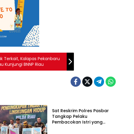
k Terkait, Kalapas Pekanbaru
au Kunjungi BNNP Riau
Hukum & Kriminal
Sat Reskrim Polres Pasbar
Tangkap Pelaku
Pembacokan Istri yang
Buron 4 Bulan di Sumut