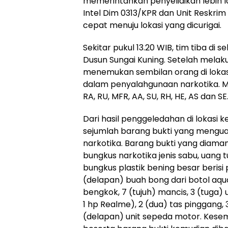
memerintahkan penyelidikan lebih la
Intel Dim 0313/KPR dan Unit Reskri
cepat menuju lokasi yang dicurigai.
Sekitar pukul 13.20 WIB, tim tiba di 
Dusun Sungai Kuning. Setelah melaku
menemukan sembilan orang di lokasi
dalam penyalahgunaan narkotika. 
RA, RU, MFR, AA, SU, RH, HE, AS dan SE
Dari hasil penggeledahan di lokasi
sejumlah barang bukti yang mengua
narkotika. Barang bukti yang diaman
bungkus narkotika jenis sabu, uang t
bungkus plastik bening besar berisi p
(delapan) buah bong dari botol aqu
bengkok, 7 (tujuh) mancis, 3 (tuga)
1 hp Realme), 2 (dua) tas pinggang, 
(delapan) unit sepeda motor. Kese