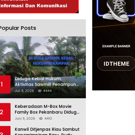
Popular Posts
Diduga Kebal Hukum,
1
Aktivitas Sawmill Penampung
Kayu Ilegal di Kampar, Publik
Juli 8, 2026
4444
Soroti Komitmen Penegakan
Hukum Polres Kampar
Keberadaan M-Box Movie
2
Family Box Pekanbaru Diduga
Jadi Tempat Maksiat, Warga
Juni 9, 2026
4410
Resah Minta Pemerintah
Lakukan Pengawasan Ketat
Kanwil Ditjenpas Riau Sambut
3
Kepemimpinan Baru, Rudy