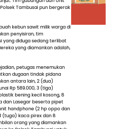
njut. Tim gabungan dari Unit
m Polsek Tambusai pun bergerak
sebuah kebun sawit milik warga di
kan penyisiran, tim
 yang diduga sedang terlibat
Mereka yang diamankan adalah,
.
 kejadian, petugas menemukan
tkan dugaan tindak pidana
kan antara lain, 2 (dua)
unai Rp 589.000, 3 (tiga)
lastik bening kecil kosong, 8
a dan Lasegar beserta pipet
 unit handphone (2 hp oppo dan
3 (tuga) kaca pirex dan 8
mbilan orang yang diamankan