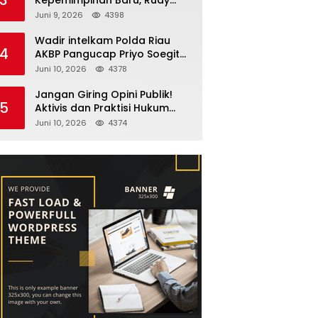
Fernando Sianturi Resmi
Juni 9, 2026
4398
Menjabat Kakanwil
Wadir intelkam Polda Riau
4
AKBP Pangucap Priyo Soegito
Menghadiri Kolaborasi
Juni 10, 2026
4378
Selamatkan Lingkungan
Cegah Karhutla
Jangan Giring Opini Publik!
5
Aktivis dan Praktisi Hukum
Larshen Yunus Bantah
Juni 10, 2026
4374
Tuduhan Soal Gelar Profesor
Sufmi Dasco Ahmad