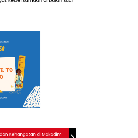
at kebersamaan di bulan suci
dan Kehangatan di Makodim