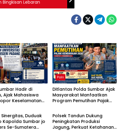
 Bingkisan Lebaran
Polri
umbar Hadir di
Ditlantas Polda Sumbar Ajak
, Ajak Mahasiswa
Masyarakat Manfaatkan
elopor Keselamatan
Program Pemutihan Pajak
Polri
Lintas
Kendaraan 2026
 Sinergitas, Duduak
Polsek Tandun Dukung
 Kapolda Sumbar jo
Peningkatan Produksi
Pers Se-Sumatera
Jagung, Perkuat Ketahanan
Pangan Nasional Desa