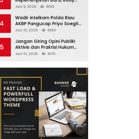
Fernando Sianturi Resmi
Juni 9, 2026
4399
Menjabat Kakanwil
Wadir intelkam Polda Riau
4
AKBP Pangucap Priyo Soegito
Menghadiri Kolaborasi
Juni 10, 2026
4380
Selamatkan Lingkungan
Cegah Karhutla
Jangan Giring Opini Publik!
5
Aktivis dan Praktisi Hukum
Larshen Yunus Bantah
Juni 10, 2026
4375
Tuduhan Soal Gelar Profesor
Sufmi Dasco Ahmad