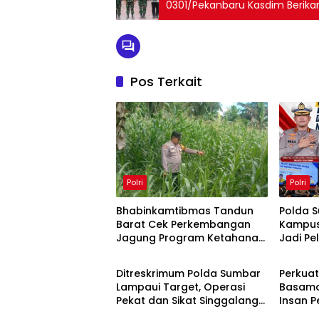
0301/Pekanbaru Kasdim Berikan
Pos Terkait
Polri
Polri
Bhabinkamtibmas Tandun
Polda S
Barat Cek Perkembangan
Kampus
Jagung Program Ketahanan
Jadi P
Polri
Polri
Pangan
Berlalu 
Ditreskrimum Polda Sumbar
Perkuat
Lampaui Target, Operasi
Basamo
Pekat dan Sikat Singgalang
Insan 
2026 Catat Hasil Maksimal
Barat