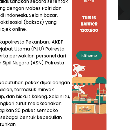
 dilaksanakan secara serentak
ng dengan Mabes Polri dan
 di Indonesia. Selain bazar,
bakti sosial (baksos) yang
ojek online.
Wakapolresta Pekanbaru AKBP
 Pejabat Utama (PJU) Polresta
erta perwakilan personel dari
 Sipil Negara (ASN) Polresta
kebutuhan pokok dijual dengan
lisian, termasuk minyak
p, dan biskuit kaleng. Selain itu,
ngkari turut melaksanakan
bagikan 20 paket sembako
 sebagai bentuk kepedulian
tuhkan.