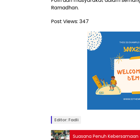
Polri dan masyarakat dalam semang
Ramadhan.
Post Views:
347
Editor: Fadli
Suasana Penuh Kebersamaan 