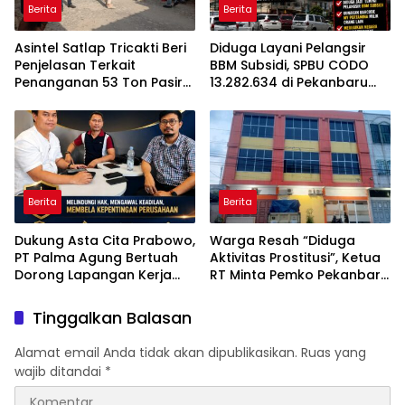
Berita
Berita
Asintel Satlap Tricakti Beri
Diduga Layani Pelangsir
Penjelasan Terkait
BBM Subsidi, SPBU CODO
Penanganan 53 Ton Pasir
13.282.634 di Pekanbaru
Timah di Air Merbau
Jadi Sorotan
Berita
Berita
Dukung Asta Cita Prabowo,
Warga Resah “Diduga
PT Palma Agung Bertuah
Aktivitas Prostitusi”, Ketua
Dorong Lapangan Kerja
RT Minta Pemko Pekanbaru
dan Ketahanan Pangan
Periksa Legalitas dan
Aktivitas Z Homestay di
Tinggalkan Balasan
Jalan Tanjung Datuk
Alamat email Anda tidak akan dipublikasikan.
Ruas yang
wajib ditandai
*