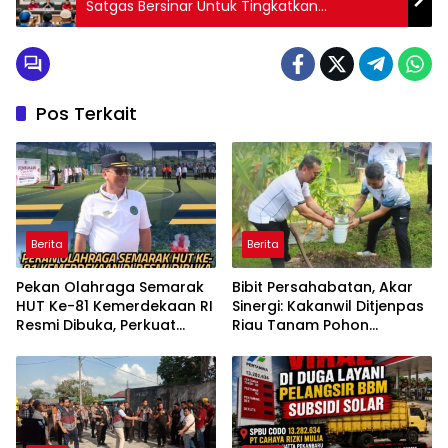
Satgas Bersinar Untuk Tingkatkan
Pengawasan Peredaran Narkotika
Pos Terkait
Berita
Berita
Pekan Olahraga Semarak
Bibit Persahabatan, Akar
HUT Ke-81 Kemerdekaan RI
Sinergi: Kakanwil Ditjenpas
Resmi Dibuka, Perkuat
Riau Tanam Pohon
Soliditas dan Sportivitas
Cendera Mata Kapolda
Pegawai
Riau