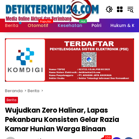
Langsung
ke
konten
Berita
Otomotif
Kesehatan
Polri
Hukum & Kri
Beranda
Berita
Berita
Wujudkan Zero Halinar, Lapas
Pekanbaru Konsisten Gelar Razia
Kamar Hunian Warga Binaan
359