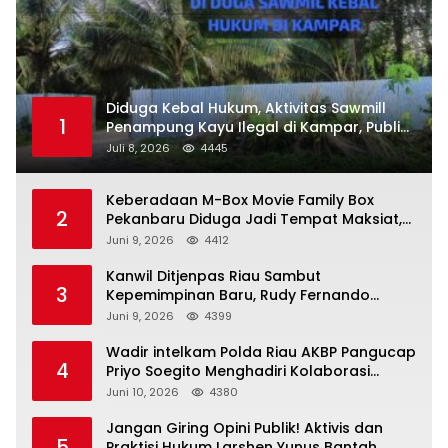
Diduga Kebal Hukum, Aktivitas Sawmill
1
Penampung Kayu Ilegal di Kampar, Publik
Soroti Komitmen Penegakan Hukum Polres
Juli 8, 2026
4445
Kampar
Keberadaan M-Box Movie Family Box
2
Pekanbaru Diduga Jadi Tempat Maksiat,
Warga Resah Minta Pemerintah Lakukan
Juni 9, 2026
4412
Pengawasan Ketat
Kanwil Ditjenpas Riau Sambut
3
Kepemimpinan Baru, Rudy Fernando
Sianturi Resmi Menjabat Kakanwil
Juni 9, 2026
4399
Wadir intelkam Polda Riau AKBP Pangucap
4
Priyo Soegito Menghadiri Kolaborasi
Selamatkan Lingkungan Cegah Karhutla
Juni 10, 2026
4380
Jangan Giring Opini Publik! Aktivis dan
5
Praktisi Hukum Larshen Yunus Bantah