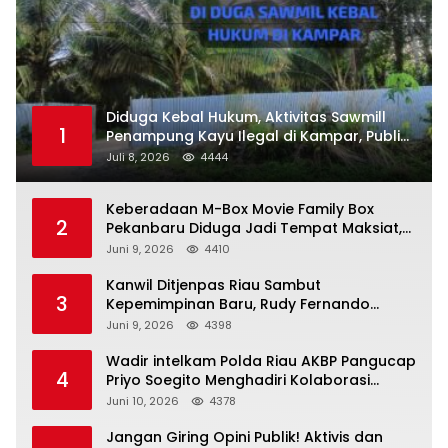
Diduga Kebal Hukum, Aktivitas Sawmill
1
Penampung Kayu Ilegal di Kampar, Publik
Soroti Komitmen Penegakan Hukum Polres
Juli 8, 2026
4444
Kampar
Keberadaan M-Box Movie Family Box
2
Pekanbaru Diduga Jadi Tempat Maksiat,
Warga Resah Minta Pemerintah Lakukan
Juni 9, 2026
4410
Pengawasan Ketat
Kanwil Ditjenpas Riau Sambut
3
Kepemimpinan Baru, Rudy Fernando
Sianturi Resmi Menjabat Kakanwil
Juni 9, 2026
4398
Wadir intelkam Polda Riau AKBP Pangucap
4
Priyo Soegito Menghadiri Kolaborasi
Selamatkan Lingkungan Cegah Karhutla
Juni 10, 2026
4378
Jangan Giring Opini Publik! Aktivis dan