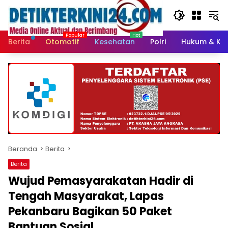
Langsung
ke
konten
Berita
Otomotif
Kesehatan
Polri
Hukum & Kri
Beranda
Berita
Berita
Wujud Pemasyarakatan Hadir di
Tengah Masyarakat, Lapas
Pekanbaru Bagikan 50 Paket
Bantuan Sosial