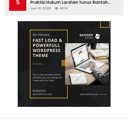
5
Praktisi Hukum Larshen Yunus Bantah
Tuduhan Soal Gelar Profesor Sufmi Dasco
Juni 10, 2026
4374
Ahmad