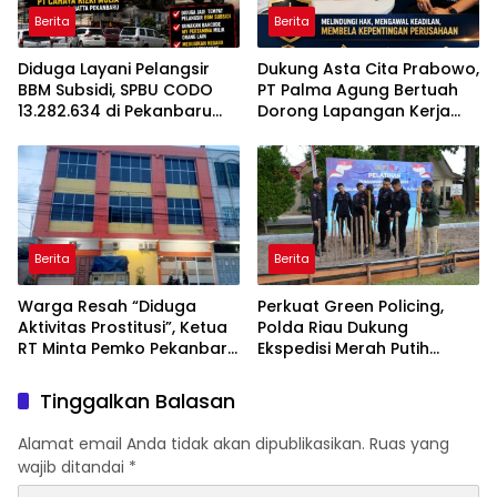
Berita
Berita
Diduga Layani Pelangsir
Dukung Asta Cita Prabowo,
BBM Subsidi, SPBU CODO
PT Palma Agung Bertuah
13.282.634 di Pekanbaru
Dorong Lapangan Kerja
Jadi Sorotan
dan Ketahanan Pangan
Berita
Berita
Warga Resah “Diduga
Perkuat Green Policing,
Aktivitas Prostitusi”, Ketua
Polda Riau Dukung
RT Minta Pemko Pekanbaru
Ekspedisi Merah Putih
Periksa Legalitas dan
Presisi Melalui Pelatihan
Aktivitas Z Homestay di
Penanaman Mangrove
Tinggalkan Balasan
Jalan Tanjung Datuk
Alamat email Anda tidak akan dipublikasikan.
Ruas yang
wajib ditandai
*