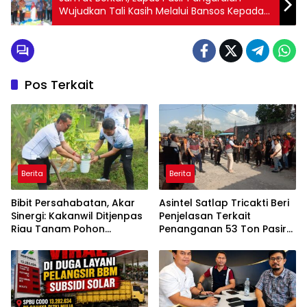
Wujudkan Tali Kasih Melalui Bansos Kepada
Panti Asuhan Budi Mulya
Pos Terkait
Berita
Berita
Bibit Persahabatan, Akar
Asintel Satlap Tricakti Beri
Sinergi: Kakanwil Ditjenpas
Penjelasan Terkait
Riau Tanam Pohon
Penanganan 53 Ton Pasir
Cendera Mata Kapolda
Timah di Air Merbau
Riau