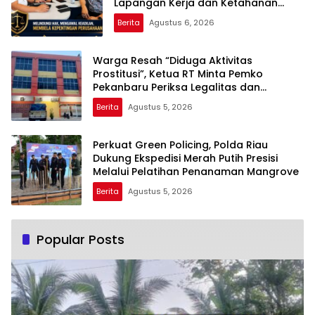
Lapangan Kerja dan Ketahanan
Pangan
Berita
Agustus 6, 2026
Warga Resah “Diduga Aktivitas
Prostitusi”, Ketua RT Minta Pemko
Pekanbaru Periksa Legalitas dan
Aktivitas Z Homestay di Jalan Tanjung
Berita
Agustus 5, 2026
Datuk
Perkuat Green Policing, Polda Riau
Dukung Ekspedisi Merah Putih Presisi
Melalui Pelatihan Penanaman Mangrove
Berita
Agustus 5, 2026
Popular Posts