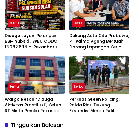
Berita
Berita
Diduga Layani Pelangsir
Dukung Asta Cita Prabowo,
BBM Subsidi, SPBU CODO
PT Palma Agung Bertuah
13.282.634 di Pekanbaru
Dorong Lapangan Kerja
Jadi Sorotan
dan Ketahanan Pangan
Berita
Berita
Warga Resah “Diduga
Perkuat Green Policing,
Aktivitas Prostitusi”, Ketua
Polda Riau Dukung
RT Minta Pemko Pekanbaru
Ekspedisi Merah Putih
Periksa Legalitas dan
Presisi Melalui Pelatihan
Aktivitas Z Homestay di
Penanaman Mangrove
Tinggalkan Balasan
Jalan Tanjung Datuk