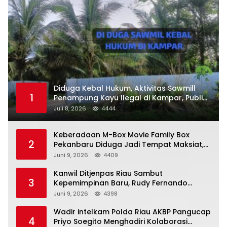
Diduga Kebal Hukum, Aktivitas Sawmill
1
Penampung Kayu Ilegal di Kampar, Publik
Soroti Komitmen Penegakan Hukum Polres
Juli 8, 2026
4444
Kampar
Keberadaan M-Box Movie Family Box
2
Pekanbaru Diduga Jadi Tempat Maksiat,
Warga Resah Minta Pemerintah Lakukan
Juni 9, 2026
4409
Pengawasan Ketat
Kanwil Ditjenpas Riau Sambut
3
Kepemimpinan Baru, Rudy Fernando
Sianturi Resmi Menjabat Kakanwil
Juni 9, 2026
4398
Wadir intelkam Polda Riau AKBP Pangucap
4
Priyo Soegito Menghadiri Kolaborasi