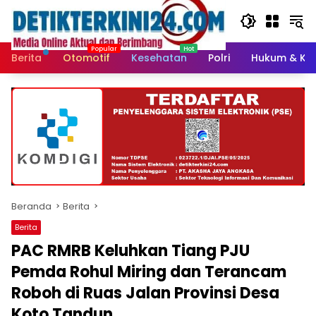
Langsung
ke
konten
Berita
Otomotif
Kesehatan
Polri
Hukum & Kri
Beranda
Berita
Berita
PAC RMRB Keluhkan Tiang PJU
Pemda Rohul Miring dan Terancam
Roboh di Ruas Jalan Provinsi Desa
Koto Tandun