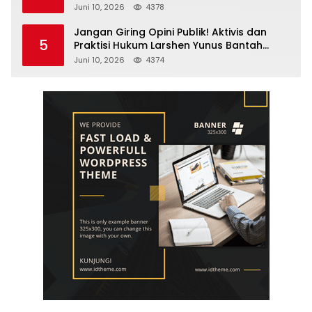
Selamatkan Lingkungan Cegah Karhutla
Juni 10, 2026
4378
Jangan Giring Opini Publik! Aktivis dan
5
Praktisi Hukum Larshen Yunus Bantah
Tuduhan Soal Gelar Profesor Sufmi Dasco
Juni 10, 2026
4374
Ahmad