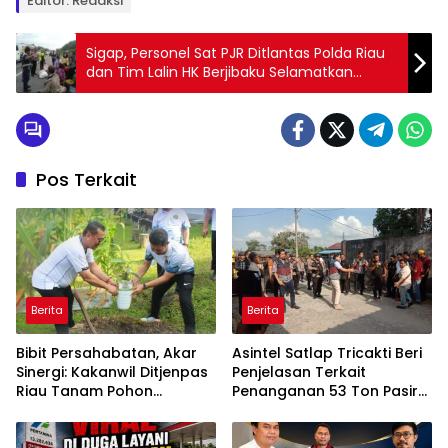
Editor: Redaksi
Sigap, Personel Sat PJR Ditlantas Polda Riau
dan Tim Lalin HK Berjibaku Selamatkan
Korban Kecelakaan di Tol Pekanbaru–Dumai
Pos Terkait
Berita
Berita
Bibit Persahabatan, Akar
Asintel Satlap Tricakti Beri
Sinergi: Kakanwil Ditjenpas
Penjelasan Terkait
Riau Tanam Pohon
Penanganan 53 Ton Pasir
Cendera Mata Kapolda
Timah di Air Merbau
Riau