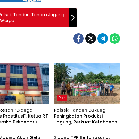
, Polsek Tandun Tanam Jagung
 Warga
Polri
Resah “Diduga
Polsek Tandun Dukung
s Prostitusi”, Ketua RT
Peningkatan Produksi
Pemko Pekanbaru
Jagung, Perkuat Ketahanan
Berita
 Legalitas dan
Pangan Nasional Desa
as Z Homestay di
Tapung Jaya
Madina Akan Gelar
Sidang TPP Berlangsung,