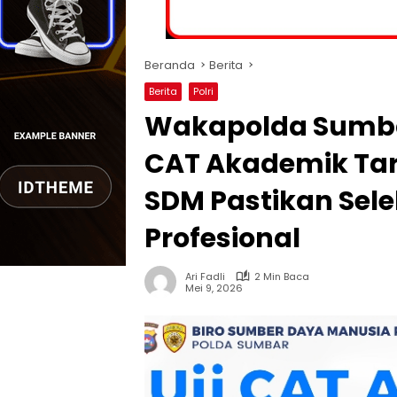
Beranda
Berita
Berita
Polri
Wakapolda Sumbar
CAT Akademik Taru
SDM Pastikan Sel
Profesional
Ari Fadli
2 Min Baca
Mei 9, 2026