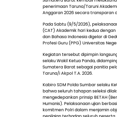
Sumatera Barat kembali melaksana
penerimaan Taruna/Taruni Akademi 
Anggaran 2026 secara transparan d
Pada Sabtu (9/5/2026), pelaksanaan
(CAT) Akademik hari kedua dengan 
dan Bahasa Indonesia digelar di Ge
Profesi Guru (PPG) Universitas Nege
Kegiatan tersebut dipimpin langsu
selaku Wakil Ketua Panda, didamping
Sumatera Barat sebagai panitia pe
Taruna/i Akpol T.A. 2026.
Kabiro SDM Polda Sumbar selaku K
bahwa seluruh tahapan seleksi dila
mengedepankan prinsip BETAH (Bers
Humanis). Pelaksanaan ujian berbas
komitmen Polri dalam menjamin obje
penilaian terhadap seluruh peserta.