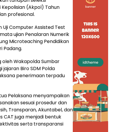
kan tahapan seleksi
Kepolisian (Akpol) Tahun
an profesional.
 Uji Computer Assisted Test
mata ujian Penalaran Numerik
dung Microteaching Pendidikan
ri Padang.
ng oleh Wakapolda Sumbar
i jajaran Biro SDM Polda
laksana penerimaan terpadu
etua Pelaksana menyampaikan
ksanakan sesuai prosedur dan
ih, Transparan, Akuntabel, dan
is CAT juga menjadi bentuk
ktivitas serta transparansi