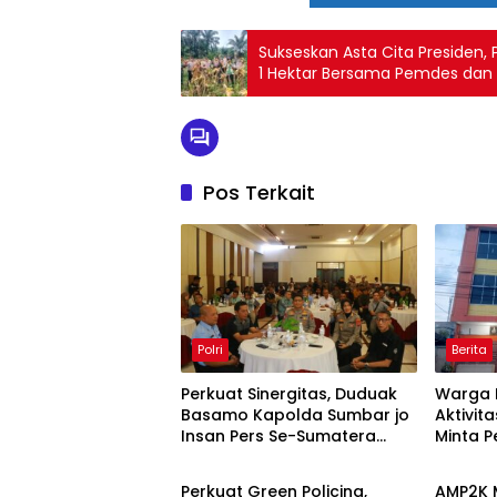
Sukseskan Asta Cita Presiden
1 Hektar Bersama Pemdes dan
Pos Terkait
Polri
Berita
Perkuat Sinergitas, Duduak
Warga 
Basamo Kapolda Sumbar jo
Aktivita
Insan Pers Se-Sumatera
Minta 
Berita
Berita
Barat
Periksa
Aktivit
Perkuat Green Policing,
AMP2K 