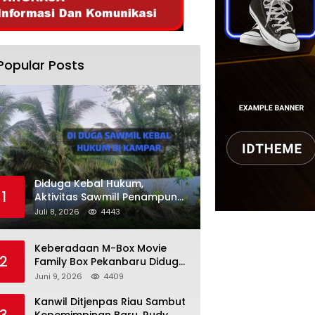
Popular Posts
Diduga Kebal Hukum,
1
Aktivitas Sawmill Penampung
Kayu Ilegal di Kampar, Publik
Juli 8, 2026
4443
Soroti Komitmen Penegakan
Hukum Polres Kampar
Keberadaan M-Box Movie
2
Family Box Pekanbaru Diduga
Jadi Tempat Maksiat, Warga
Juni 9, 2026
4409
Resah Minta Pemerintah
Lakukan Pengawasan Ketat
Kanwil Ditjenpas Riau Sambut
3
Kepemimpinan Baru, Rudy