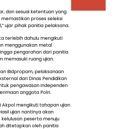
car, dan sesuai ketentuan yang
 memastikan proses seleksi
,” ujar pihak panitia pelaksana.
 terlebih dahulu mengikuti
dan menggunakan metal
hingga pengarahan dari panitia
m memasuki ruang ujian.
a dan Bidpropam, pelaksanaan
sternal dari Dinas Pendidikan
bentuk pengawasan independen
erimaan anggota Polri.
 Akpol mengikuti tahapan ujian
asil ujian nantinya akan
 kelulusan peserta menuju
ah ditetapkan oleh panitia