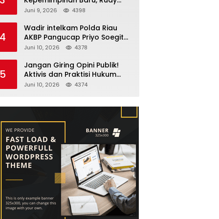
Fernando Sianturi Resmi
Juni 9, 2026
4398
Menjabat Kakanwil
Wadir intelkam Polda Riau
4
AKBP Pangucap Priyo Soegito
Menghadiri Kolaborasi
Juni 10, 2026
4378
Selamatkan Lingkungan
Cegah Karhutla
Jangan Giring Opini Publik!
5
Aktivis dan Praktisi Hukum
Larshen Yunus Bantah
Juni 10, 2026
4374
Tuduhan Soal Gelar Profesor
Sufmi Dasco Ahmad