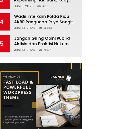
Fernando Sianturi Resmi
Juni 9, 2026
4399
Menjabat Kakanwil
Wadir intelkam Polda Riau
4
AKBP Pangucap Priyo Soegito
Menghadiri Kolaborasi
Juni 10, 2026
4380
Selamatkan Lingkungan
Cegah Karhutla
Jangan Giring Opini Publik!
5
Aktivis dan Praktisi Hukum
Larshen Yunus Bantah
Juni 10, 2026
4375
Tuduhan Soal Gelar Profesor
Sufmi Dasco Ahmad