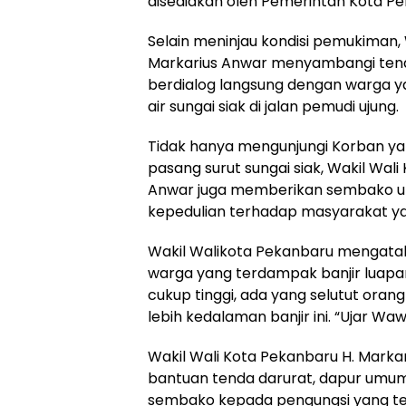
disediakan oleh Pemerintah Kota Pe
Selain meninjau kondisi pemukiman, 
Markarius Anwar menyambangi ten
berdialog langsung dengan warga y
air sungai siak di jalan pemudi ujung.
Tidak hanya mengunjungi Korban ya
pasang surut sungai siak, Wakil Wal
Anwar juga memberikan sembako un
kepedulian terhadap masyarakat ya
Wakil Walikota Pekanbaru mengatak
warga yang terdampak banjir luapan 
cukup tinggi, ada yang selutut ora
lebih kedalaman banjir ini. “Ujar 
Wakil Wali Kota Pekanbaru H. Mark
bantuan tenda darurat, dapur um
sembako kepada pengungsi yang t