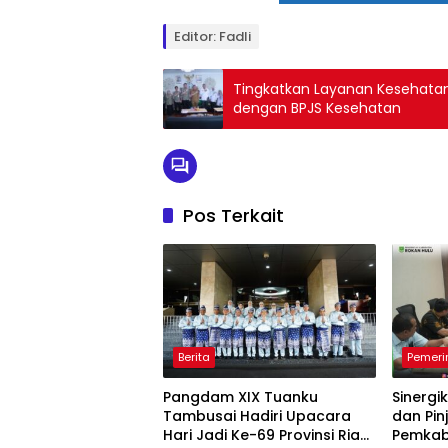
Editor: Fadli
Tingkatkan Layanan Kesehatan
dengan BPJS Kesehatan
Pos Terkait
Berita
Pemeri
Pangdam XIX Tuanku
Sinergi
Tambusai Hadiri Upacara
dan Pi
Hari Jadi Ke-69 Provinsi Riau
Pemkab