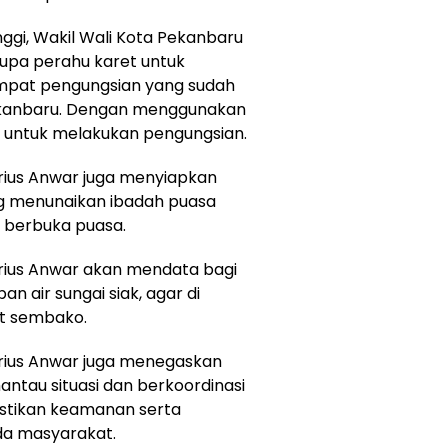
nggi, Wakil Wali Kota Pekanbaru
upa perahu karet untuk
pat pengungsian yang sudah
Pekanbaru. Dengan menggunakan
 untuk melakukan pengungsian.
rius Anwar juga menyiapkan
ng menunaikan ibadah puasa
n berbuka puasa.
arius Anwar akan mendata bagi
n air sungai siak, agar di
et sembako.
arius Anwar juga menegaskan
tau situasi dan berkoordinasi
astikan keamanan serta
da masyarakat.