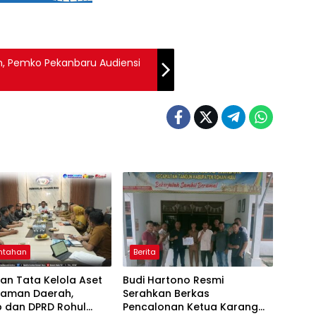
, Pemko Pekanbaru Audiensi
ntahan
Berita
kan Tata Kelola Aset
Budi Hartono Resmi
njaman Daerah,
Serahkan Berkas
 dan DPRD Rohul
Pencalonan Ketua Karang
Berita