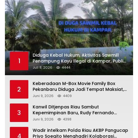
Diduga Kebal Hukum, Aktivitas Sawmill
1
Penampung Kayu Ilegal di Kampar, Publik
Soroti Komitmen Penegakan Hukum Polres
Juli 8, 2026
4444
Kampar
Keberadaan M-Box Movie Family Box
2
Pekanbaru Diduga Jadi Tempat Maksiat,
Warga Resah Minta Pemerintah Lakukan
Juni 9, 2026
4409
Pengawasan Ketat
Kanwil Ditjenpas Riau Sambut
3
Kepemimpinan Baru, Rudy Fernando
Sianturi Resmi Menjabat Kakanwil
Juni 9, 2026
4398
Wadir intelkam Polda Riau AKBP Pangucap
4
Priyo Soegito Menghadiri Kolaborasi