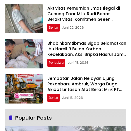
Aktivitas Pemurnian Emas Ilegal di
Gunung Toar Milik Rudi Bebas
Beraktivitas, Komitmen Green
Policing Polda Riau Dipertanyakan!
Berita
Juni 22, 2026
Bhabinkamtibmas Sigap Selamatkan
Ibu Hamil 9 Bulan Korban
Kecelakaan, Aksi Bripka Nasrul Jamil
Viral di Media Sosial
Peristiwa
Juni 15, 2026
Jembatan Jalan Nelayan Ujung
Pekanbaru Ambruk, Warga Duga
Akibat Lintasan Alat Berat Milik PT
Minarta Dutahutama
Berita
Juni 13, 2026
Popular Posts