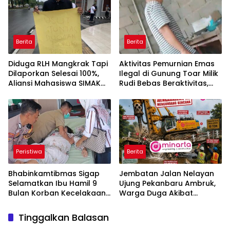
Berita
Berita
Diduga RLH Mangkrak Tapi
Aktivitas Pemurnian Emas
Dilaporkan Selesai 100%,
Ilegal di Gunung Toar Milik
Aliansi Mahasiswa SIMAK
Rudi Bebas Beraktivitas,
Rohul Minta Kejati Riau
Komitmen Green Policing
Periksa Plt Kadis Perkim
Polda Riau Dipertanyakan!
Peristiwa
Berita
Bhabinkamtibmas Sigap
Jembatan Jalan Nelayan
Selamatkan Ibu Hamil 9
Ujung Pekanbaru Ambruk,
Bulan Korban Kecelakaan,
Warga Duga Akibat
Aksi Bripka Nasrul Jamil
Lintasan Alat Berat Milik PT
Viral di Media Sosial
Minarta Dutahutama
Tinggalkan Balasan