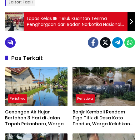
Editor: Fadli
Lapas Kelas IIB Teluk Kuantan Terima
Penghargaan dari Badan Narkotika Nasional
Kuansing
Pos Terkait
Peristiwa
Peristiwa
Genangan Air Hujan
Banjir Kembali Rendam
Bertahan 3 Hari di Jalan
Tiga Titik di Desa Koto
Tapah Pekanbaru, Warga
Tandun, Warga Keluhkan
Minta Pemko Segera
Minimnya Penanganan
Lakukan Overlay
Pemkab Rohul