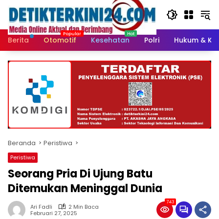
Langsung
ke
konten
Berita
Otomotif
Kesehatan
Polri
Hukum & Kri
Beranda
Peristiwa
Peristiwa
Seorang Pria Di Ujung Batu
Ditemukan Meninggal Dunia
743
Ari Fadli
2 Min Baca
Februari 27, 2025