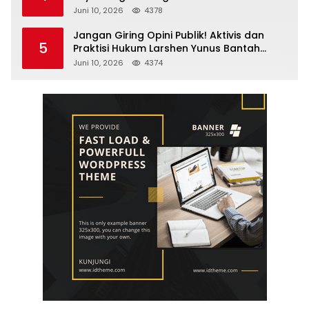
Selamatkan Lingkungan Cegah Karhutla
Juni 10, 2026
4378
Jangan Giring Opini Publik! Aktivis dan
5
Praktisi Hukum Larshen Yunus Bantah
Tuduhan Soal Gelar Profesor Sufmi Dasco
Juni 10, 2026
4374
Ahmad