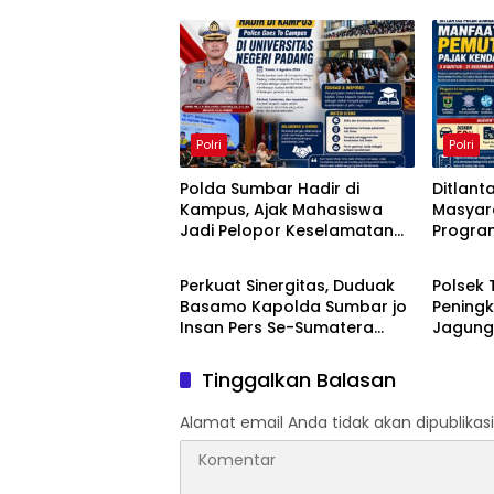
Polri
Polri
Polda Sumbar Hadir di
Ditlant
Kampus, Ajak Mahasiswa
Masyar
Jadi Pelopor Keselamatan
Progra
Polri
Polri
Berlalu Lintas
Kendar
Perkuat Sinergitas, Duduak
Polsek
Basamo Kapolda Sumbar jo
Peningk
Insan Pers Se-Sumatera
Jagung
Barat
Pangan
Tapung
Tinggalkan Balasan
Alamat email Anda tidak akan dipublikasi