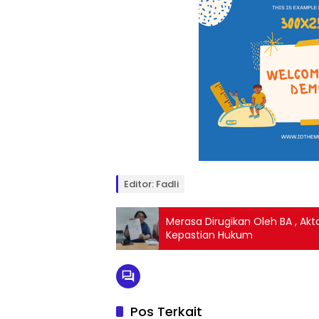
Editor: Fadli
Merasa Dirugikan Oleh BA , Ak
Kepastian Hukum
Pos Terkait