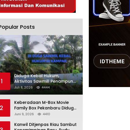
Popular Posts
Diduga Kebal Hukum,
1
Aktivitas Sawmill Penampung
Kayu Ilegal di Kampar, Publik
Juli 8, 2026
4444
Soroti Komitmen Penegakan
Hukum Polres Kampar
Keberadaan M-Box Movie
2
Family Box Pekanbaru Diduga
Jadi Tempat Maksiat, Warga
Juni 9, 2026
4410
Resah Minta Pemerintah
Lakukan Pengawasan Ketat
Kanwil Ditjenpas Riau Sambut
3
Kepemimpinan Baru, Rudy