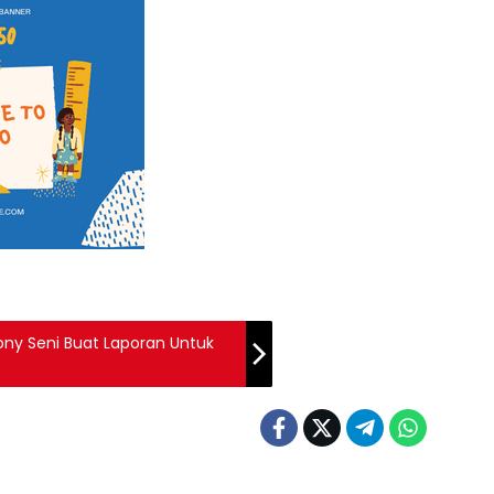
tony Seni Buat Laporan Untuk
Polri