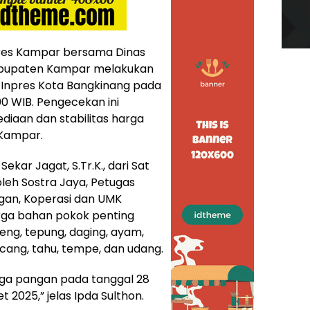
lres Kampar bersama Dinas
abupaten Kampar melakukan
Inpres Kota Bangkinang pada
00 WIB. Pengecekan ini
diaan dan stabilitas harga
 Kampar.
ekar Jagat, S.Tr.K., dari Sat
leh Sostra Jaya, Petugas
an, Koperasi dan UMK
ga bahan pokok penting
reng, tepung, daging, ayam,
acang, tahu, tempe, dan udang.
ga pangan pada tanggal 28
 2025,” jelas Ipda Sulthon.