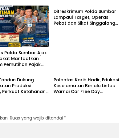
Ditreskrimum Polda Sumbar
Lampaui Target, Operasi
Pekat dan Sikat Singgalang
2026 Catat Hasil Maksimal
as Polda Sumbar Ajak
akat Manfaatkan
m Pemutihan Pajak
Polri
aan 2026
 Tandun Dukung
Polantas Karib Hadir, Edukasi
atan Produksi
Keselamatan Berlalu Lintas
, Perkuat Ketahanan
Warnai Car Free Day
 Nasional Desa
Pekanbaru
 Jaya
kan.
Ruas yang wajib ditandai
*