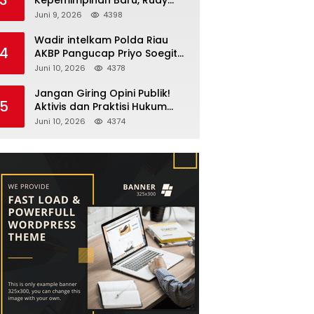
Fernando Sianturi Resmi
Juni 9, 2026
4398
Menjabat Kakanwil
Wadir intelkam Polda Riau
4
AKBP Pangucap Priyo Soegito
Menghadiri Kolaborasi
Juni 10, 2026
4378
Selamatkan Lingkungan
Cegah Karhutla
Jangan Giring Opini Publik!
5
Aktivis dan Praktisi Hukum
Larshen Yunus Bantah
Juni 10, 2026
4374
Tuduhan Soal Gelar Profesor
Sufmi Dasco Ahmad