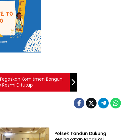
 Tegaskan Komitmen Bangun
s Resmi Ditutup
Polri
Polsek Tandun Dukung
Peningkatan Produksi