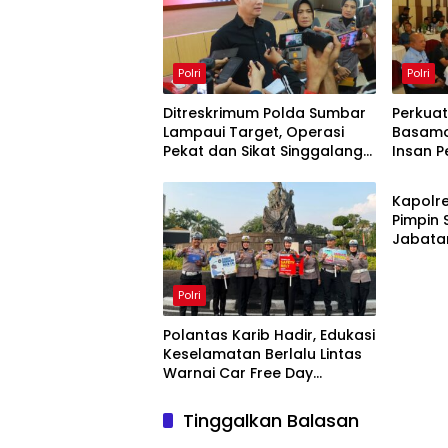
Polri
Polri
Ditreskrimum Polda Sumbar
Perkuat
Lampaui Target, Operasi
Basamo
Pekat dan Sikat Singgalang
Insan 
Polri
2026 Catat Hasil Maksimal
Barat
Kapolr
Pimpin 
Jabata
Kapols
Polri
Polantas Karib Hadir, Edukasi
Keselamatan Berlalu Lintas
Warnai Car Free Day
Pekanbaru
Tinggalkan Balasan