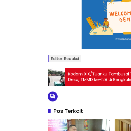
Editor: Redaksi
Kodam XIX/Tuanku Tambusai
Desa, TMMD ke-128 di Bengkali
Pos Terkait