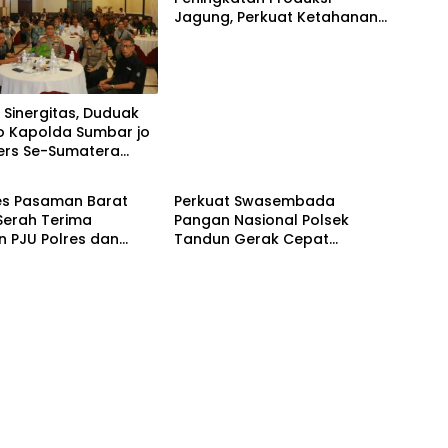
Jagung, Perkuat Ketahanan
Pangan Nasional Desa
Tapung Jaya
 Sinergitas, Duduak
 Kapolda Sumbar jo
Pers Se-Sumatera
Polri
es Pasaman Barat
Perkuat Swasembada
Serah Terima
Pangan Nasional Polsek
n PJU Polres dan
Tandun Gerak Cepat
ek Sungai Beremas
Antisipasi Hama Jagung