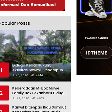
Popular Posts
Diduga Kebal Hukum,
1
Aktivitas Sawmill Penampung
Kayu Ilegal di Kampar, Publik
Juli 8, 2026
4444
Soroti Komitmen Penegakan
Hukum Polres Kampar
Keberadaan M-Box Movie
2
Family Box Pekanbaru Diduga
Jadi Tempat Maksiat, Warga
Juni 9, 2026
4409
Resah Minta Pemerintah
Lakukan Pengawasan Ketat
Kanwil Ditjenpas Riau Sambut
3
Kepemimpinan Baru, Rudy