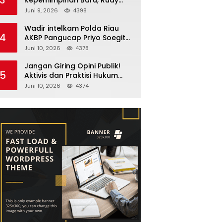
Fernando Sianturi Resmi
Juni 9, 2026
4398
Menjabat Kakanwil
Wadir intelkam Polda Riau
4
AKBP Pangucap Priyo Soegito
Menghadiri Kolaborasi
Juni 10, 2026
4378
Selamatkan Lingkungan
Cegah Karhutla
Jangan Giring Opini Publik!
5
Aktivis dan Praktisi Hukum
Larshen Yunus Bantah
Juni 10, 2026
4374
Tuduhan Soal Gelar Profesor
Sufmi Dasco Ahmad