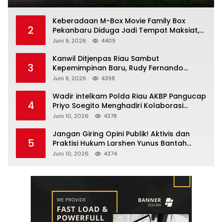
Kampar
Keberadaan M-Box Movie Family Box
2
Pekanbaru Diduga Jadi Tempat Maksiat,
Warga Resah Minta Pemerintah Lakukan
Juni 9, 2026
4409
Pengawasan Ketat
Kanwil Ditjenpas Riau Sambut
3
Kepemimpinan Baru, Rudy Fernando
Sianturi Resmi Menjabat Kakanwil
Juni 9, 2026
4398
Wadir intelkam Polda Riau AKBP Pangucap
4
Priyo Soegito Menghadiri Kolaborasi
Selamatkan Lingkungan Cegah Karhutla
Juni 10, 2026
4378
Jangan Giring Opini Publik! Aktivis dan
5
Praktisi Hukum Larshen Yunus Bantah
Tuduhan Soal Gelar Profesor Sufmi Dasco
Juni 10, 2026
4374
Ahmad