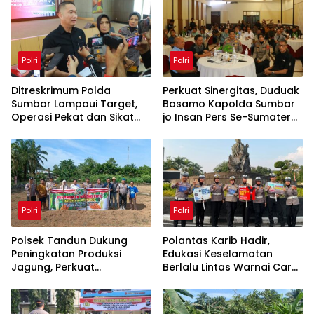
Polri
Polri
Ditreskrimum Polda
Perkuat Sinergitas, Duduak
Sumbar Lampaui Target,
Basamo Kapolda Sumbar
Operasi Pekat dan Sikat
jo Insan Pers Se-Sumatera
Singgalang 2026 Catat
Barat
Hasil Maksimal
Polri
Polri
Polsek Tandun Dukung
Polantas Karib Hadir,
Peningkatan Produksi
Edukasi Keselamatan
Jagung, Perkuat
Berlalu Lintas Warnai Car
Ketahanan Pangan
Free Day Pekanbaru
Nasional Desa Tapung
Jaya