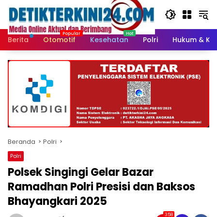
Langsung
ke
konten
Berita
Otomotif
Kesehatan
Polri
Hukum & Kri
Beranda
Polri
Polri
Polsek Singingi Gelar Bazar
Ramadhan Polri Presisi dan Baksos
Bhayangkari 2025
358