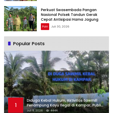
Perkuat Swasembada Pangan
Nasional Polsek Tandun Gerak
Cepat Antisipasi Hama Jagung
Polri
Juli 30, 2026
Popular Posts
Diduga Kebal Hukum, Aktivitas Sawmill
1
Penampung Kayu Ilegal di Kampar, Publik
Soroti Komitmen Penegakan Hukum Polres
Juli 8, 2026
4444