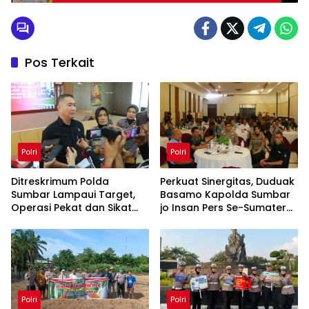
Media Online
Pos Terkait
Polri
Polri
Ditreskrimum Polda
Perkuat Sinergitas, Duduak
Sumbar Lampaui Target,
Basamo Kapolda Sumbar
Operasi Pekat dan Sikat
jo Insan Pers Se-Sumatera
Singgalang 2026 Catat
Barat
Hasil Maksimal
Polri
Polri