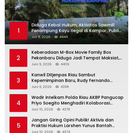
Diduga Kebal Hukum, Aktivitas Sawmill
1
Penampung Kayu Ilegal di Kampar, Publik
Soroti Komitmen Penegakan Hukum Polres
Juli 8, 2026
4444
Kampar
Keberadaan M-Box Movie Family Box
2
Pekanbaru Diduga Jadi Tempat Maksiat,
Warga Resah Minta Pemerintah Lakukan
Juni 9, 2026
4409
Pengawasan Ketat
Kanwil Ditjenpas Riau Sambut
3
Kepemimpinan Baru, Rudy Fernando
Sianturi Resmi Menjabat Kakanwil
Juni 9, 2026
4398
Wadir intelkam Polda Riau AKBP Pangucap
4
Priyo Soegito Menghadiri Kolaborasi
Selamatkan Lingkungan Cegah Karhutla
Juni 10, 2026
4378
Jangan Giring Opini Publik! Aktivis dan
5
Praktisi Hukum Larshen Yunus Bantah
Tuduhan Soal Gelar Profesor Sufmi Dasco
Juni 10, 2026
4374