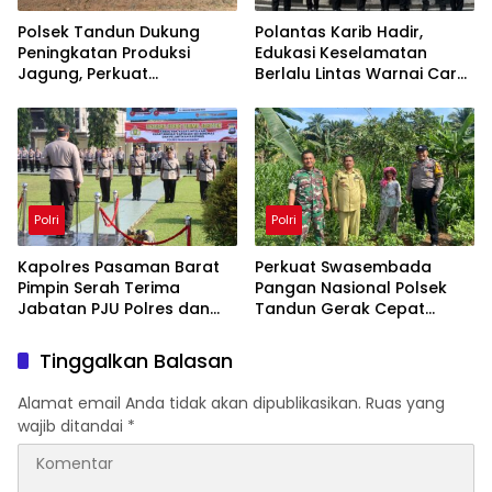
Polsek Tandun Dukung
Polantas Karib Hadir,
Peningkatan Produksi
Edukasi Keselamatan
Jagung, Perkuat
Berlalu Lintas Warnai Car
Ketahanan Pangan
Free Day Pekanbaru
Nasional Desa Tapung
Jaya
Polri
Polri
Kapolres Pasaman Barat
Perkuat Swasembada
Pimpin Serah Terima
Pangan Nasional Polsek
Jabatan PJU Polres dan
Tandun Gerak Cepat
Kapolsek Sungai Beremas
Antisipasi Hama Jagung
Tinggalkan Balasan
Alamat email Anda tidak akan dipublikasikan.
Ruas yang
wajib ditandai
*