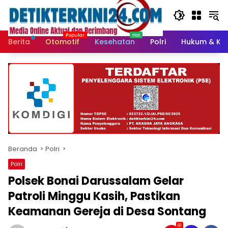
Langsung
ke
konten
Berita
Otomotif
Kesehatan
Polri
Hukum & Kri
Beranda
Polri
Polri
Polsek Bonai Darussalam Gelar
Patroli Minggu Kasih, Pastikan
Keamanan Gereja di Desa Sontang
81