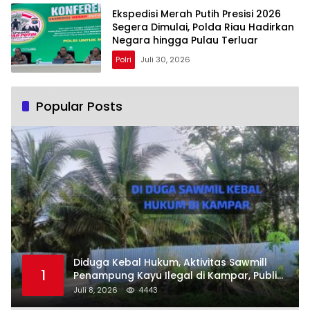
Ekspedisi Merah Putih Presisi 2026
Segera Dimulai, Polda Riau Hadirkan
Negara hingga Pulau Terluar
Polri
Juli 30, 2026
Popular Posts
Diduga Kebal Hukum, Aktivitas Sawmill
1
Penampung Kayu Ilegal di Kampar, Publik
Soroti Komitmen Penegakan Hukum Polres
Juli 8, 2026
4443
Kampar