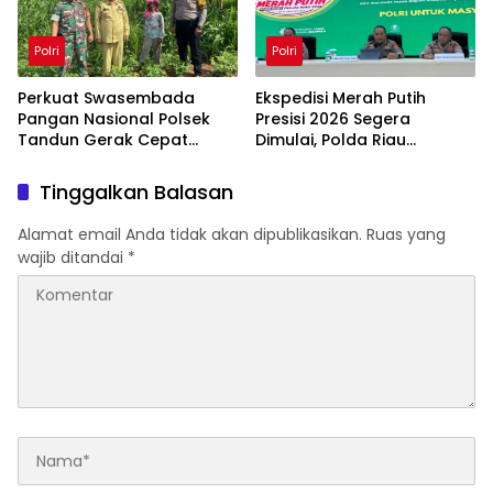
Polri
Polri
Perkuat Swasembada
Ekspedisi Merah Putih
Pangan Nasional Polsek
Presisi 2026 Segera
Tandun Gerak Cepat
Dimulai, Polda Riau
Antisipasi Hama Jagung
Hadirkan Negara hingga
Pulau Terluar
Tinggalkan Balasan
Alamat email Anda tidak akan dipublikasikan.
Ruas yang
wajib ditandai
*