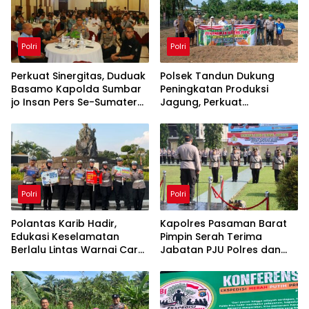
Polri
Polri
Perkuat Sinergitas, Duduak
Polsek Tandun Dukung
Basamo Kapolda Sumbar
Peningkatan Produksi
jo Insan Pers Se-Sumatera
Jagung, Perkuat
Barat
Ketahanan Pangan
Nasional Desa Tapung
Jaya
Polri
Polri
Polantas Karib Hadir,
Kapolres Pasaman Barat
Edukasi Keselamatan
Pimpin Serah Terima
Berlalu Lintas Warnai Car
Jabatan PJU Polres dan
Free Day Pekanbaru
Kapolsek Sungai Beremas