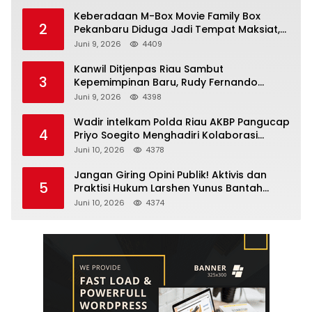
Keberadaan M-Box Movie Family Box
2
Pekanbaru Diduga Jadi Tempat Maksiat,
Warga Resah Minta Pemerintah Lakukan
Juni 9, 2026
4409
Pengawasan Ketat
Kanwil Ditjenpas Riau Sambut
3
Kepemimpinan Baru, Rudy Fernando
Sianturi Resmi Menjabat Kakanwil
Juni 9, 2026
4398
Wadir intelkam Polda Riau AKBP Pangucap
4
Priyo Soegito Menghadiri Kolaborasi
Selamatkan Lingkungan Cegah Karhutla
Juni 10, 2026
4378
Jangan Giring Opini Publik! Aktivis dan
5
Praktisi Hukum Larshen Yunus Bantah
Tuduhan Soal Gelar Profesor Sufmi Dasco
Juni 10, 2026
4374
Ahmad