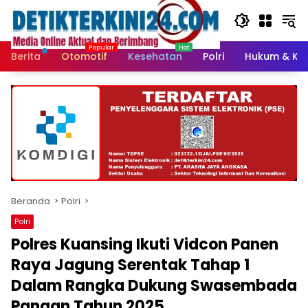
Langsung
ke
konten
Berita
Otomotif
Kesehatan
Polri
Hukum & Kri
Beranda
Polri
Polri
Polres Kuansing Ikuti Vidcon Panen
Raya Jagung Serentak Tahap 1
Dalam Rangka Dukung Swasembada
Pangan Tahun 2025