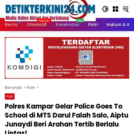
Langsung
ke
konten
Berita
Otomotif
Kesehatan
Polri
Hukum & Kri
Beranda
Polri
Polri
Polres Kampar Gelar Police Goes To
School di MTS Darul Falah Salo, Aiptu
Junaydi Beri Arahan Tertib Berlalu
Lintas!