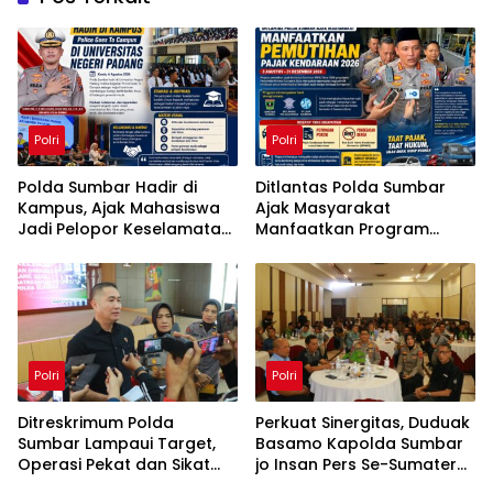
Polri
Polri
Polda Sumbar Hadir di
Ditlantas Polda Sumbar
Kampus, Ajak Mahasiswa
Ajak Masyarakat
Jadi Pelopor Keselamatan
Manfaatkan Program
Berlalu Lintas
Pemutihan Pajak
Kendaraan 2026
Polri
Polri
Ditreskrimum Polda
Perkuat Sinergitas, Duduak
Sumbar Lampaui Target,
Basamo Kapolda Sumbar
Operasi Pekat dan Sikat
jo Insan Pers Se-Sumatera
Singgalang 2026 Catat
Barat