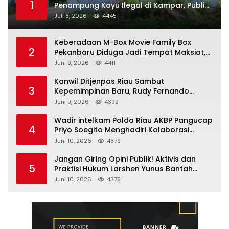
1
Penampung Kayu Ilegal di Kampar, Publik
Soroti Komitmen Penegakan Hukum Polres
Juli 8, 2026
4445
Kampar
Keberadaan M-Box Movie Family Box
2
Pekanbaru Diduga Jadi Tempat Maksiat,
Warga Resah Minta Pemerintah Lakukan
Juni 9, 2026
4411
Pengawasan Ketat
Kanwil Ditjenpas Riau Sambut
3
Kepemimpinan Baru, Rudy Fernando
Sianturi Resmi Menjabat Kakanwil
Juni 9, 2026
4399
Wadir intelkam Polda Riau AKBP Pangucap
4
Priyo Soegito Menghadiri Kolaborasi
Selamatkan Lingkungan Cegah Karhutla
Juni 10, 2026
4379
Jangan Giring Opini Publik! Aktivis dan
5
Praktisi Hukum Larshen Yunus Bantah
Tuduhan Soal Gelar Profesor Sufmi Dasco
Juni 10, 2026
4375
Ahmad