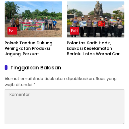
Hasil Maksimal
Polri
Polri
Polsek Tandun Dukung
Polantas Karib Hadir,
Peningkatan Produksi
Edukasi Keselamatan
Jagung, Perkuat
Berlalu Lintas Warnai Car
Ketahanan Pangan
Free Day Pekanbaru
Nasional Desa Tapung
Tinggalkan Balasan
Jaya
Alamat email Anda tidak akan dipublikasikan.
Ruas yang
wajib ditandai
*