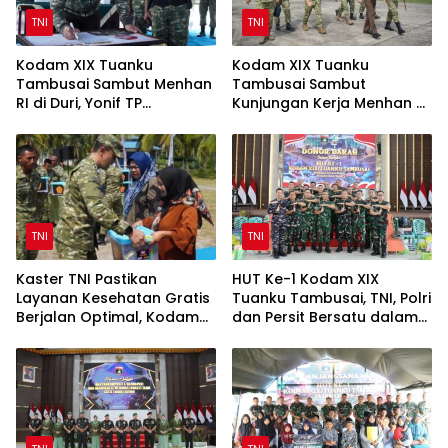
TNI
TNI
Kodam XIX Tuanku
Kodam XIX Tuanku
Tambusai Sambut Menhan
Tambusai Sambut
RI di Duri, Yonif TP
Kunjungan Kerja Menhan RI
952/Imam Bulqin Jadi
ke Yonif TP 952/Imam
Fokus Peninjauan
Bulqin dan Yonif TP
898/Pancalang Cakti
TNI
TNI
Kaster TNI Pastikan
HUT Ke-1 Kodam XIX
Layanan Kesehatan Gratis
Tuanku Tambusai, TNI, Polri
Berjalan Optimal, Kodam
dan Persit Bersatu dalam
XIX Tuanku Tambusai Hadir
Aksi Donor Darah
untuk Masyarakat Lingga