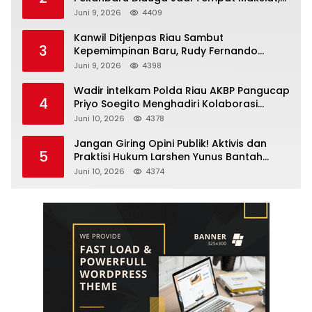
Warga Resah Minta Pemerintah Lakukan
Juni 9, 2026
4409
Pengawasan Ketat
Kanwil Ditjenpas Riau Sambut
3
Kepemimpinan Baru, Rudy Fernando
Sianturi Resmi Menjabat Kakanwil
Juni 9, 2026
4398
Wadir intelkam Polda Riau AKBP Pangucap
4
Priyo Soegito Menghadiri Kolaborasi
Selamatkan Lingkungan Cegah Karhutla
Juni 10, 2026
4378
Jangan Giring Opini Publik! Aktivis dan
5
Praktisi Hukum Larshen Yunus Bantah
Tuduhan Soal Gelar Profesor Sufmi Dasco
Juni 10, 2026
4374
Ahmad