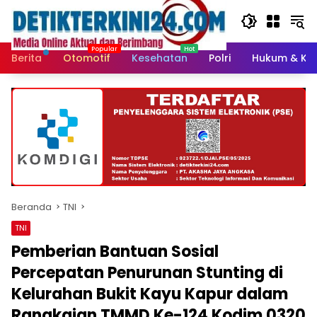
Langsung
ke
konten
Berita
Otomotif
Kesehatan
Polri
Hukum & Kri
Beranda
TNI
TNI
Pemberian Bantuan Sosial
Percepatan Penurunan Stunting di
Kelurahan Bukit Kayu Kapur dalam
Rangkaian TMMD Ke-124 Kodim 0320