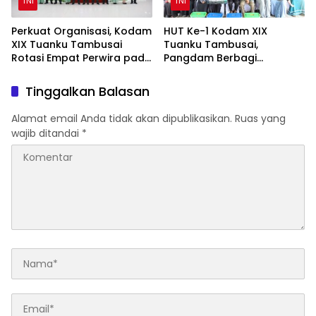
TNI
TNI
Perkuat Organisasi, Kodam
HUT Ke-1 Kodam XIX
XIX Tuanku Tambusai
Tuanku Tambusai,
Rotasi Empat Perwira pada
Pangdam Berbagi
Jabatan Strategis
Kebahagiaan Bersama
Anak Panti Asuhan
Tinggalkan Balasan
Alamat email Anda tidak akan dipublikasikan.
Ruas yang
wajib ditandai
*