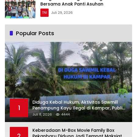
Bersama Anak Panti Asuhan
TNI
Juli 29, 2026
Popular Posts
Diduga Kebal Hukum, Aktivitas Sawmill
1
Penampung Kayu Ilegal di Kampar, Publik
Soroti Komitmen Penegakan Hukum Polres
Juli 8, 2026
4444
Kampar
Keberadaan M-Box Movie Family Box
2
Pekanbaru Diduga Jadi Tempat Maksiat,