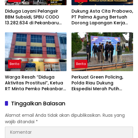
Diduga Layani Pelangsir
Dukung Asta Cita Prabowo,
BBM Subsidi, SPBU CODO
PT Palma Agung Bertuah
13.282.634 di Pekanbaru
Dorong Lapangan Kerja
Jadi Sorotan
dan Ketahanan Pangan
Berita
Berita
Warga Resah “Diduga
Perkuat Green Policing,
Aktivitas Prostitusi”, Ketua
Polda Riau Dukung
RT Minta Pemko Pekanbaru
Ekspedisi Merah Putih
Periksa Legalitas dan
Presisi Melalui Pelatihan
Aktivitas Z Homestay di
Penanaman Mangrove
Tinggalkan Balasan
Jalan Tanjung Datuk
Alamat email Anda tidak akan dipublikasikan.
Ruas yang
wajib ditandai
*