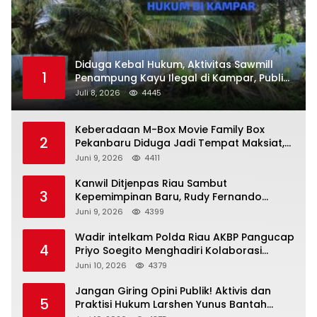
Diduga Kebal Hukum, Aktivitas Sawmill
1
Penampung Kayu Ilegal di Kampar, Publik
Soroti Komitmen Penegakan Hukum Polres
Juli 8, 2026
4445
Kampar
Keberadaan M-Box Movie Family Box
2
Pekanbaru Diduga Jadi Tempat Maksiat,
Warga Resah Minta Pemerintah Lakukan
Juni 9, 2026
4411
Pengawasan Ketat
Kanwil Ditjenpas Riau Sambut
3
Kepemimpinan Baru, Rudy Fernando
Sianturi Resmi Menjabat Kakanwil
Juni 9, 2026
4399
Wadir intelkam Polda Riau AKBP Pangucap
4
Priyo Soegito Menghadiri Kolaborasi
Selamatkan Lingkungan Cegah Karhutla
Juni 10, 2026
4379
Jangan Giring Opini Publik! Aktivis dan
5
Praktisi Hukum Larshen Yunus Bantah