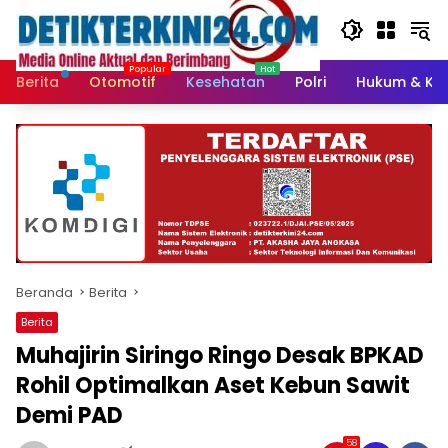
Langsung
ke
konten
Berita
Otomotif
Kesehatan
Polri
Hukum & Kri
Beranda
Berita
Berita
Muhajirin Siringo Ringo Desak BPKAD
Rohil Optimalkan Aset Kebun Sawit
Demi PAD
58