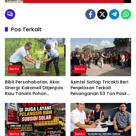
Kapolsek: Jujur, Disiplin, Berani, Kunci Sukses
Pos Terkait
Berita
Berita
Bibit Persahabatan, Akar
Asintel Satlap Tricakti Beri
Sinergi: Kakanwil Ditjenpas
Penjelasan Terkait
Riau Tanam Pohon
Penanganan 53 Ton Pasir
Cendera Mata Kapolda
Timah di Air Merbau
Riau
Berita
Berita