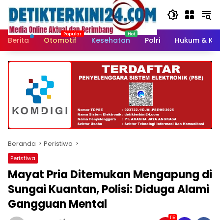
Langsung
ke
konten
Berita
Otomotif
Kesehatan
Polri
Hukum & Kri
Beranda
Peristiwa
Peristiwa
Mayat Pria Ditemukan Mengapung di
Sungai Kuantan, Polisi: Diduga Alami
Gangguan Mental
118