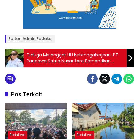
Editor: Admin Redaksi
Diduga Melanggar UU ketenagakerjaan, PT.
Pandawa Satria Nusantara Berhentikan
Karyawan secara Sepihak, Sri akan Melapor
ke Disnaker Provinsi Riau
Pos Terkait
Peristiwa
Peristiwa