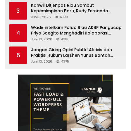
Kanwil Ditjenpas Riau Sambut
3
Kepemimpinan Baru, Rudy Fernando
Sianturi Resmi Menjabat Kakanwil
Juni 9, 2026
4399
Wadir intelkam Polda Riau AKBP Pangucap
4
Priyo Soegito Menghadiri Kolaborasi
Selamatkan Lingkungan Cegah Karhutla
Juni 10, 2026
4380
Jangan Giring Opini Publik! Aktivis dan
5
Praktisi Hukum Larshen Yunus Bantah
Tuduhan Soal Gelar Profesor Sufmi Dasco
Juni 10, 2026
4375
Ahmad