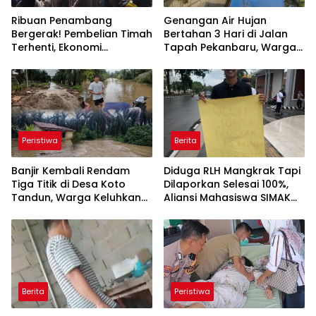
Ribuan Penambang
Genangan Air Hujan
Bergerak! Pembelian Timah
Bertahan 3 Hari di Jalan
Terhenti, Ekonomi
Tapah Pekanbaru, Warga
Masyarakat Terancam
Minta Pemko Segera
Lakukan Overlay
Peristiwa
Berita
Banjir Kembali Rendam
Diduga RLH Mangkrak Tapi
Tiga Titik di Desa Koto
Dilaporkan Selesai 100%,
Tandun, Warga Keluhkan
Aliansi Mahasiswa SIMAK
Minimnya Penanganan
Rohul Minta Kejati Riau
Pemkab Rohul
Periksa Plt Kadis Perkim
Berita
Peristiwa