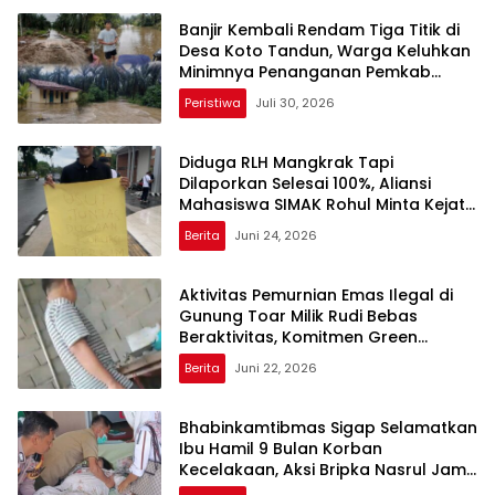
Banjir Kembali Rendam Tiga Titik di
Desa Koto Tandun, Warga Keluhkan
Minimnya Penanganan Pemkab
Rohul
Peristiwa
Juli 30, 2026
Diduga RLH Mangkrak Tapi
Dilaporkan Selesai 100%, Aliansi
Mahasiswa SIMAK Rohul Minta Kejati
Riau Periksa Plt Kadis Perkim
Berita
Juni 24, 2026
Aktivitas Pemurnian Emas Ilegal di
Gunung Toar Milik Rudi Bebas
Beraktivitas, Komitmen Green
Policing Polda Riau Dipertanyakan!
Berita
Juni 22, 2026
Bhabinkamtibmas Sigap Selamatkan
Ibu Hamil 9 Bulan Korban
Kecelakaan, Aksi Bripka Nasrul Jamil
Viral di Media Sosial