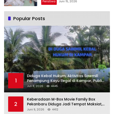
Peristiwa
Juni 15, 2026
Popular Posts
Diduga Kebal Hukum, Aktivitas Sawmill
1
Penampung Kayu Ilegal di Kampar, Publik
Soroti Komitmen Penegakan Hukum Polres
Juli 8, 2026
4445
Kampar
Keberadaan M-Box Movie Family Box
2
Pekanbaru Diduga Jadi Tempat Maksiat,
Warga Resah Minta Pemerintah Lakukan
Juni 9, 2026
4412
Pengawasan Ketat