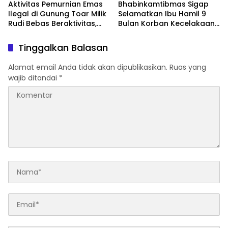
Aktivitas Pemurnian Emas
Bhabinkamtibmas Sigap
Ilegal di Gunung Toar Milik
Selamatkan Ibu Hamil 9
Rudi Bebas Beraktivitas,
Bulan Korban Kecelakaan,
Komitmen Green Policing
Aksi Bripka Nasrul Jamil
Polda Riau Dipertanyakan!
Viral di Media Sosial
Tinggalkan Balasan
Alamat email Anda tidak akan dipublikasikan.
Ruas yang
wajib ditandai
*