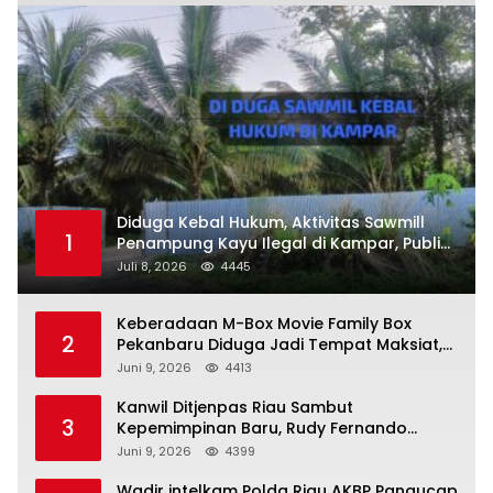
Diduga Kebal Hukum, Aktivitas Sawmill
1
Penampung Kayu Ilegal di Kampar, Publik
Soroti Komitmen Penegakan Hukum Polres
Juli 8, 2026
4445
Kampar
Keberadaan M-Box Movie Family Box
2
Pekanbaru Diduga Jadi Tempat Maksiat,
Warga Resah Minta Pemerintah Lakukan
Juni 9, 2026
4413
Pengawasan Ketat
Kanwil Ditjenpas Riau Sambut
3
Kepemimpinan Baru, Rudy Fernando
Sianturi Resmi Menjabat Kakanwil
Juni 9, 2026
4399
Wadir intelkam Polda Riau AKBP Pangucap