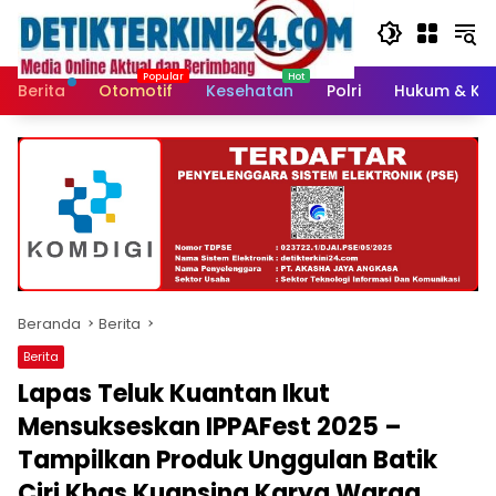
Langsung
ke
konten
Berita
Otomotif
Kesehatan
Polri
Hukum & Kri
Beranda
Berita
Berita
Lapas Teluk Kuantan Ikut
Mensukseskan IPPAFest 2025 –
Tampilkan Produk Unggulan Batik
Ciri Khas Kuansing Karya Warga