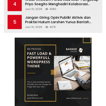
4
Priyo Soegito Menghadiri Kolaborasi
Selamatkan Lingkungan Cegah Karhutla
Juni 10, 2026
4380
Jangan Giring Opini Publik! Aktivis dan
5
Praktisi Hukum Larshen Yunus Bantah
Tuduhan Soal Gelar Profesor Sufmi Dasco
Juni 10, 2026
4375
Ahmad