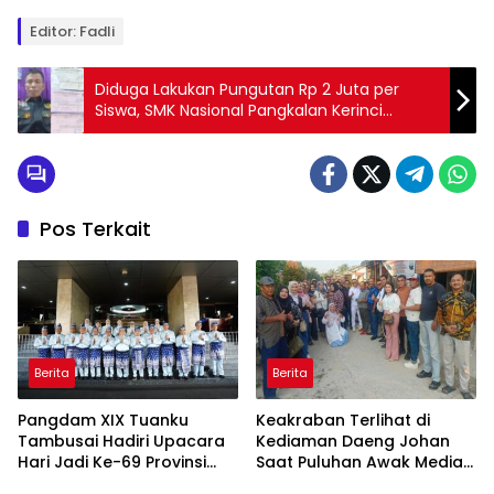
Editor: Fadli
Diduga Lakukan Pungutan Rp 2 Juta per
Siswa, SMK Nasional Pangkalan Kerinci
Disorot LSM
Pos Terkait
Berita
Berita
Pangdam XIX Tuanku
Keakraban Terlihat di
Tambusai Hadiri Upacara
Kediaman Daeng Johan
Hari Jadi Ke-69 Provinsi
Saat Puluhan Awak Media
Riau di Pekanbaru
Hadir Dalam Rangka Acara