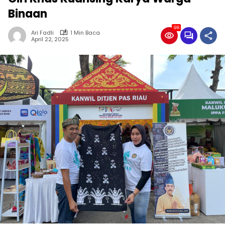
Binaan
98
Ari Fadli
1 Min Baca
April 22, 2025