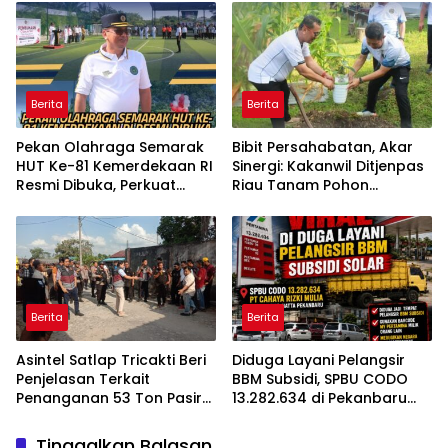
Rutin Grup Info Lalu Lintas
sekaligus Doa Syukuran
Berita
Berita
Pekan Olahraga Semarak
Bibit Persahabatan, Akar
HUT Ke-81 Kemerdekaan RI
Sinergi: Kakanwil Ditjenpas
Resmi Dibuka, Perkuat
Riau Tanam Pohon
Soliditas dan Sportivitas
Cendera Mata Kapolda
Pegawai
Riau
Berita
Berita
Asintel Satlap Tricakti Beri
Diduga Layani Pelangsir
Penjelasan Terkait
BBM Subsidi, SPBU CODO
Penanganan 53 Ton Pasir
13.282.634 di Pekanbaru
Timah di Air Merbau
Jadi Sorotan
Tinggalkan Balasan