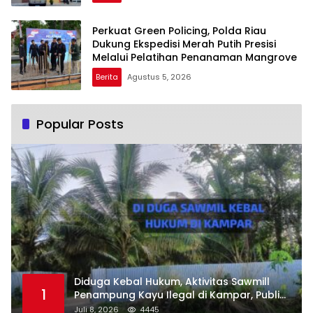
Perkuat Green Policing, Polda Riau
Dukung Ekspedisi Merah Putih Presisi
Melalui Pelatihan Penanaman Mangrove
Berita
Agustus 5, 2026
Popular Posts
Diduga Kebal Hukum, Aktivitas Sawmill
1
Penampung Kayu Ilegal di Kampar, Publik
Soroti Komitmen Penegakan Hukum Polres
Juli 8, 2026
4445