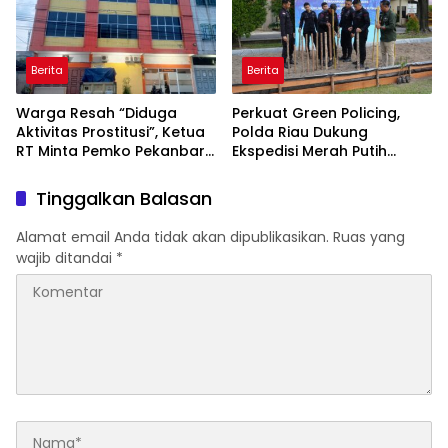
Berita
Berita
Warga Resah “Diduga
Perkuat Green Policing,
Aktivitas Prostitusi”, Ketua
Polda Riau Dukung
RT Minta Pemko Pekanbaru
Ekspedisi Merah Putih
Periksa Legalitas dan
Presisi Melalui Pelatihan
Aktivitas Z Homestay di
Penanaman Mangrove
Tinggalkan Balasan
Jalan Tanjung Datuk
Alamat email Anda tidak akan dipublikasikan.
Ruas yang
wajib ditandai
*