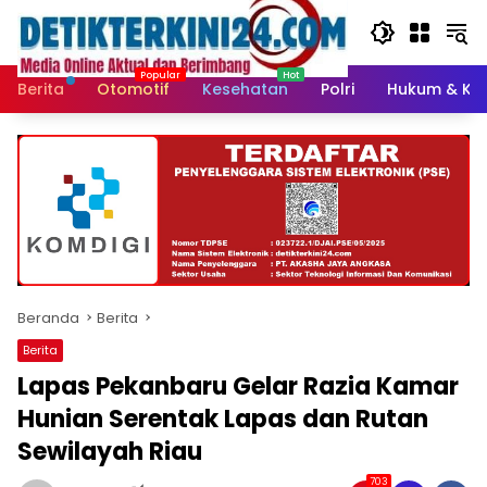
Langsung
ke
konten
Berita
Otomotif
Kesehatan
Polri
Hukum & Kri
Beranda
Berita
Berita
Lapas Pekanbaru Gelar Razia Kamar
Hunian Serentak Lapas dan Rutan
Sewilayah Riau
703