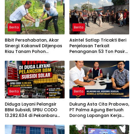
Berita
Berita
Bibit Persahabatan, Akar
Asintel Satlap Tricakti Beri
Sinergi: Kakanwil Ditjenpas
Penjelasan Terkait
Riau Tanam Pohon
Penanganan 53 Ton Pasir
Cendera Mata Kapolda
Timah di Air Merbau
Riau
Berita
Berita
Diduga Layani Pelangsir
Dukung Asta Cita Prabowo,
BBM Subsidi, SPBU CODO
PT Palma Agung Bertuah
13.282.634 di Pekanbaru
Dorong Lapangan Kerja
Jadi Sorotan
dan Ketahanan Pangan