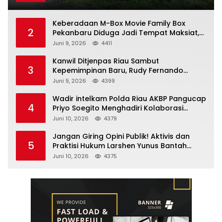
Kampar
Keberadaan M-Box Movie Family Box
2
Pekanbaru Diduga Jadi Tempat Maksiat,
Warga Resah Minta Pemerintah Lakukan
Juni 9, 2026
4411
Pengawasan Ketat
Kanwil Ditjenpas Riau Sambut
3
Kepemimpinan Baru, Rudy Fernando
Sianturi Resmi Menjabat Kakanwil
Juni 9, 2026
4399
Wadir intelkam Polda Riau AKBP Pangucap
4
Priyo Soegito Menghadiri Kolaborasi
Selamatkan Lingkungan Cegah Karhutla
Juni 10, 2026
4379
Jangan Giring Opini Publik! Aktivis dan
5
Praktisi Hukum Larshen Yunus Bantah
Tuduhan Soal Gelar Profesor Sufmi Dasco
Juni 10, 2026
4375
Ahmad