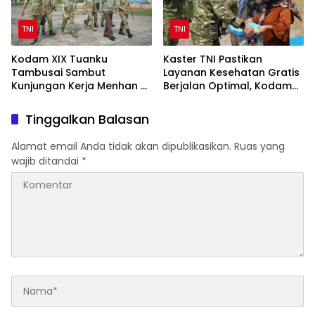
TNI
TNI
Kodam XIX Tuanku
Kaster TNI Pastikan
Tambusai Sambut
Layanan Kesehatan Gratis
Kunjungan Kerja Menhan RI
Berjalan Optimal, Kodam
ke Yonif TP 952/Imam
XIX Tuanku Tambusai Hadir
Bulqin dan Yonif TP
untuk Masyarakat Lingga
Tinggalkan Balasan
898/Pancalang Cakti
Alamat email Anda tidak akan dipublikasikan.
Ruas yang
wajib ditandai
*