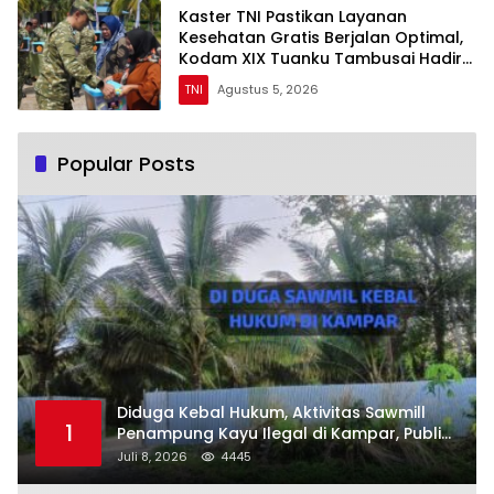
Kaster TNI Pastikan Layanan
Kesehatan Gratis Berjalan Optimal,
Kodam XIX Tuanku Tambusai Hadir
untuk Masyarakat Lingga
TNI
Agustus 5, 2026
Popular Posts
Diduga Kebal Hukum, Aktivitas Sawmill
1
Penampung Kayu Ilegal di Kampar, Publik
Soroti Komitmen Penegakan Hukum Polres
Juli 8, 2026
4445
Kampar