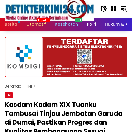
Langsung
ke
konten
Berita
Otomotif
Kesehatan
Polri
Hukum & Kri
Beranda
TNI
TNI
Kasdam Kodam XIX Tuanku
Tambusai Tinjau Jembatan Garuda
di Dumai, Pastikan Progres dan
Kualitas Pembangunan Sesuai