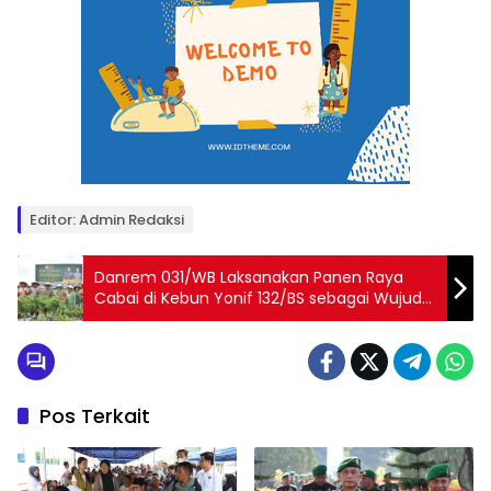
Editor: Admin Redaksi
Danrem 031/WB Laksanakan Panen Raya
Cabai di Kebun Yonif 132/BS sebagai Wujud
Nyata Dukungan TNI terhadap Program
Ketahanan Pangan Nasional
Pos Terkait