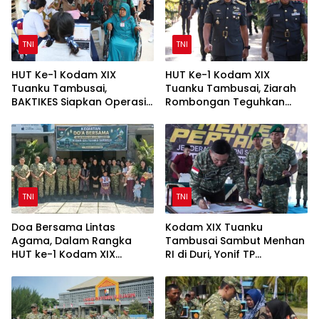
TNI
TNI
HUT Ke-1 Kodam XIX
HUT Ke-1 Kodam XIX
Tuanku Tambusai,
Tuanku Tambusai, Ziarah
BAKTIKES Siapkan Operasi
Rombongan Teguhkan
Gratis bagi Masyarakat
Semangat Pengabdian
kepada Negeri
TNI
TNI
Doa Bersama Lintas
Kodam XIX Tuanku
Agama, Dalam Rangka
Tambusai Sambut Menhan
HUT ke-1 Kodam XIX
RI di Duri, Yonif TP
Tuanku Tambusai
952/Imam Bulqin Jadi
Teguhkan Semangat
Fokus Peninjauan
Manunggal Bersama
Rakyat