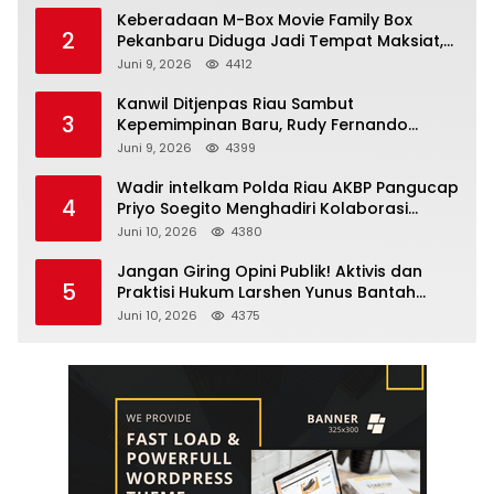
Keberadaan M-Box Movie Family Box
2
Pekanbaru Diduga Jadi Tempat Maksiat,
Warga Resah Minta Pemerintah Lakukan
Juni 9, 2026
4412
Pengawasan Ketat
Kanwil Ditjenpas Riau Sambut
3
Kepemimpinan Baru, Rudy Fernando
Sianturi Resmi Menjabat Kakanwil
Juni 9, 2026
4399
Wadir intelkam Polda Riau AKBP Pangucap
4
Priyo Soegito Menghadiri Kolaborasi
Selamatkan Lingkungan Cegah Karhutla
Juni 10, 2026
4380
Jangan Giring Opini Publik! Aktivis dan
5
Praktisi Hukum Larshen Yunus Bantah
Tuduhan Soal Gelar Profesor Sufmi Dasco
Juni 10, 2026
4375
Ahmad