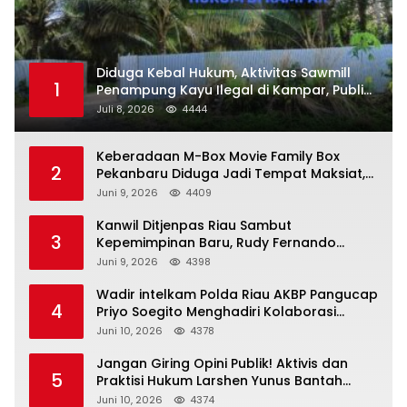
Diduga Kebal Hukum, Aktivitas Sawmill
1
Penampung Kayu Ilegal di Kampar, Publik
Soroti Komitmen Penegakan Hukum Polres
Juli 8, 2026
4444
Kampar
Keberadaan M-Box Movie Family Box
2
Pekanbaru Diduga Jadi Tempat Maksiat,
Warga Resah Minta Pemerintah Lakukan
Juni 9, 2026
4409
Pengawasan Ketat
Kanwil Ditjenpas Riau Sambut
3
Kepemimpinan Baru, Rudy Fernando
Sianturi Resmi Menjabat Kakanwil
Juni 9, 2026
4398
Wadir intelkam Polda Riau AKBP Pangucap
4
Priyo Soegito Menghadiri Kolaborasi
Selamatkan Lingkungan Cegah Karhutla
Juni 10, 2026
4378
Jangan Giring Opini Publik! Aktivis dan
5
Praktisi Hukum Larshen Yunus Bantah
Tuduhan Soal Gelar Profesor Sufmi Dasco
Juni 10, 2026
4374