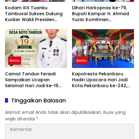
Kodam XIX Tuanku
Dihari Harkopnas Ke-79,
Tambusai Sukses Dukung
Bupati Kampar H. Ahmad
Kunker Wakil Presiden
Yuzar Komitmen
Gibran, Renovasi Sekolah
Memperkuat Ekonomi
Jadi Sorotan Utama
Rakyat Berbasis Koperasi
Berita
Berita
Camat Tandun Feriadi
Kapolresta Pekanbaru
Sampaikan Ucapan
Hadiri Upacara Hari Jadi
Selamat Hari Jadi ke-19
Kota Pekanbaru ke-242,
Desa Koto Tandun
Wujud Sinergi Polri dan
Pemerintah Daerah
Tinggalkan Balasan
Alamat email Anda tidak akan dipublikasikan.
Ruas yang
wajib ditandai
*