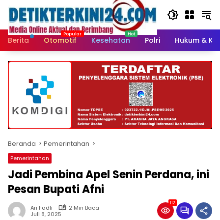
Langsung
ke
konten
Berita
Otomotif
Kesehatan
Polri
Hukum & Kri
Beranda
Pemerintahan
Pemerintahan
Jadi Pembina Apel Senin Perdana, ini
Pesan Bupati Afni
112
Ari Fadli
2 Min Baca
Juli 8, 2025