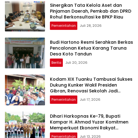
Sinergikan Tata Kelola Aset dan
Pinjaman Daerah, Pemkab dan DPRD
Rohul Berkonsultasi ke BPKP Riau
Pemerintahan
Juli 28, 2026
Budi Hartono Resmi Serahkan Berkas
Pencalonan Ketua Karang Taruna
Desa Koto Tandun
Berita
Juli 20, 2026
Kodam XIX Tuanku Tambusai Sukses
Dukung Kunker Wakil Presiden
Gibran, Renovasi Sekolah Jadi
Sorotan Utama
Pemerintahan
Juli 17, 2026
Dihari Harkopnas Ke-79, Bupati
Kampar H. Ahmad Yuzar Komitmen
Memperkuat Ekonomi Rakyat
Berbasis Koperasi
Pemerintahan
Juli 13, 2026