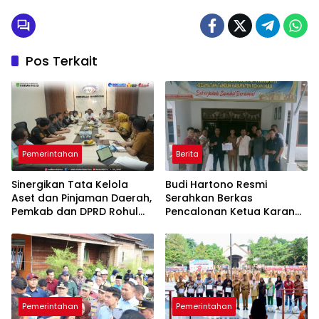
Pos Terkait
Pemerintahan
Berita
Sinergikan Tata Kelola
Budi Hartono Resmi
Aset dan Pinjaman Daerah,
Serahkan Berkas
Pemkab dan DPRD Rohul
Pencalonan Ketua Karang
Berkonsultasi ke BPKP Riau
Taruna Desa Koto Tandun
Pemerintahan
Pemerintahan