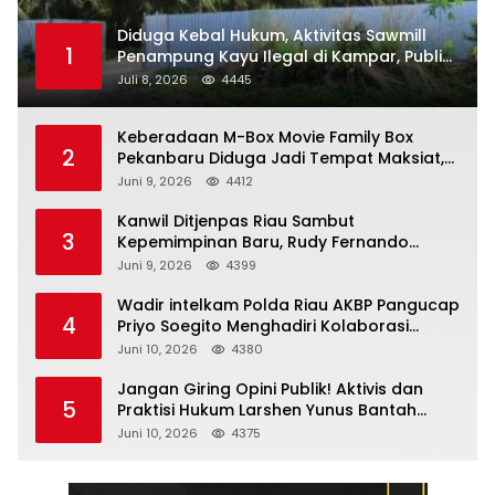
Diduga Kebal Hukum, Aktivitas Sawmill
1
Penampung Kayu Ilegal di Kampar, Publik
Soroti Komitmen Penegakan Hukum Polres
Juli 8, 2026
4445
Kampar
Keberadaan M-Box Movie Family Box
2
Pekanbaru Diduga Jadi Tempat Maksiat,
Warga Resah Minta Pemerintah Lakukan
Juni 9, 2026
4412
Pengawasan Ketat
Kanwil Ditjenpas Riau Sambut
3
Kepemimpinan Baru, Rudy Fernando
Sianturi Resmi Menjabat Kakanwil
Juni 9, 2026
4399
Wadir intelkam Polda Riau AKBP Pangucap
4
Priyo Soegito Menghadiri Kolaborasi
Selamatkan Lingkungan Cegah Karhutla
Juni 10, 2026
4380
Jangan Giring Opini Publik! Aktivis dan
5
Praktisi Hukum Larshen Yunus Bantah
Tuduhan Soal Gelar Profesor Sufmi Dasco
Juni 10, 2026
4375
Ahmad