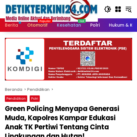
Langsung
ke
konten
Berita
Otomotif
Kesehatan
Polri
Hukum & Kri
Beranda
Pendidikan
Pendidikan
Polri
Green Policing Menyapa Generasi
Muda, Kapolres Kampar Edukasi
Anak TK Pertiwi Tentang Cinta
Lingkungan dan Hutan!