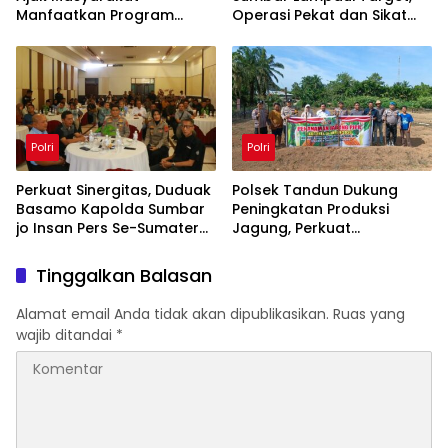
Manfaatkan Program
Operasi Pekat dan Sikat
Pemutihan Pajak
Singgalang 2026 Catat
Kendaraan 2026
Hasil Maksimal
Polri
Polri
Perkuat Sinergitas, Duduak
Polsek Tandun Dukung
Basamo Kapolda Sumbar
Peningkatan Produksi
jo Insan Pers Se-Sumatera
Jagung, Perkuat
Barat
Ketahanan Pangan
Nasional Desa Tapung
Tinggalkan Balasan
Jaya
Alamat email Anda tidak akan dipublikasikan.
Ruas yang
wajib ditandai
*