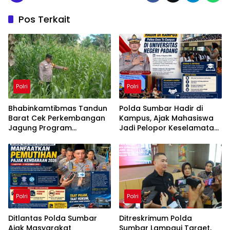
Pos Terkait
Polri
Polri
Bhabinkamtibmas Tandun
Polda Sumbar Hadir di
Barat Cek Perkembangan
Kampus, Ajak Mahasiswa
Jagung Program
Jadi Pelopor Keselamatan
Ketahanan Pangan
Berlalu Lintas
Polri
Polri
Ditlantas Polda Sumbar
Ditreskrimum Polda
Ajak Masyarakat
Sumbar Lampaui Target,