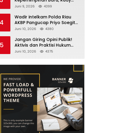
Fernando Sianturi Resmi
Juni 9, 2026
4399
Menjabat Kakanwil
Wadir intelkam Polda Riau
4
AKBP Pangucap Priyo Soegito
Menghadiri Kolaborasi
Juni 10, 2026
4380
Selamatkan Lingkungan
Cegah Karhutla
Jangan Giring Opini Publik!
5
Aktivis dan Praktisi Hukum
Larshen Yunus Bantah
Juni 10, 2026
4375
Tuduhan Soal Gelar Profesor
Sufmi Dasco Ahmad