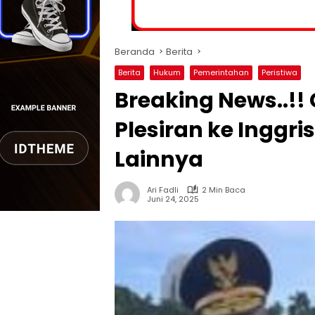
Beranda
Berita
Berita
Hukum
Pemerintahan
Peristiwa
Breaking News..!!
Plesiran ke Inggri
Lainnya
Ari Fadli
2 Min Baca
Juni 24, 2025