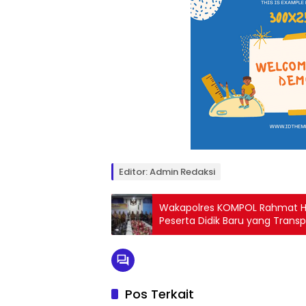
Editor: Admin Redaksi
Wakapolres KOMPOL Rahmat H
Peserta Didik Baru yang Trans
Pos Terkait