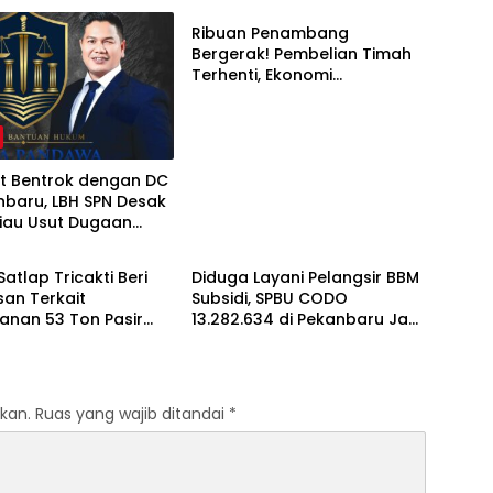
Ribuan Penambang
Bergerak! Pembelian Timah
Terhenti, Ekonomi
Masyarakat Terancam
t Bentrok dengan DC
nbaru, LBH SPN Desak
Riau Usut Dugaan
Berita
isme
Satlap Tricakti Beri
Diduga Layani Pelangsir BBM
san Terkait
Subsidi, SPBU CODO
anan 53 Ton Pasir
13.282.634 di Pekanbaru Jadi
i Air Merbau
Sorotan
kan.
Ruas yang wajib ditandai
*