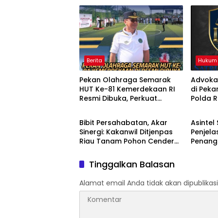
Berita
Hukum
Pekan Olahraga Semarak
Advoka
HUT Ke-81 Kemerdekaan RI
di Peka
Resmi Dibuka, Perkuat
Polda 
Berita
Berita
Soliditas dan Sportivitas
Preman
Pegawai
Bibit Persahabatan, Akar
Asintel 
Sinergi: Kakanwil Ditjenpas
Penjela
Riau Tanam Pohon Cendera
Penang
Mata Kapolda Riau
Timah d
Tinggalkan Balasan
Alamat email Anda tidak akan dipublikasi