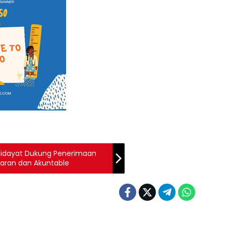
idayat Dukung Penerimaan
paran dan Akuntable
Peristiwa