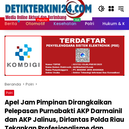
Langsung
ke
konten
Berita
Otomotif
Kesehatan
Polri
Hukum & Kri
Beranda
Polri
Polri
Apel Jam Pimpinan Dirangkaikan
Pelepasan Purnabakti AKP Darmainil
dan AKP Jalinus, Dirlantas Polda Riau
Tekankan Profesionalisme dan