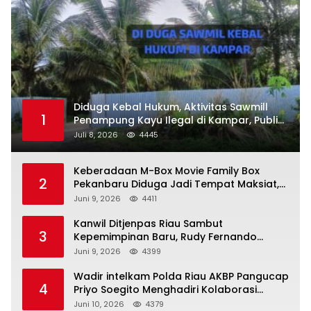
Diduga Kebal Hukum, Aktivitas Sawmill
1
Penampung Kayu Ilegal di Kampar, Publik
Soroti Komitmen Penegakan Hukum Polres
Juli 8, 2026
4445
Kampar
Keberadaan M-Box Movie Family Box
2
Pekanbaru Diduga Jadi Tempat Maksiat,
Warga Resah Minta Pemerintah Lakukan
Juni 9, 2026
4411
Pengawasan Ketat
Kanwil Ditjenpas Riau Sambut
3
Kepemimpinan Baru, Rudy Fernando
Sianturi Resmi Menjabat Kakanwil
Juni 9, 2026
4399
Wadir intelkam Polda Riau AKBP Pangucap
4
Priyo Soegito Menghadiri Kolaborasi
Selamatkan Lingkungan Cegah Karhutla
Juni 10, 2026
4379