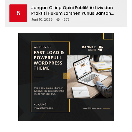
Jangan Giring Opini Publik! Aktivis dan
5
Praktisi Hukum Larshen Yunus Bantah
Tuduhan Soal Gelar Profesor Sufmi Dasco
Juni 10, 2026
4375
Ahmad