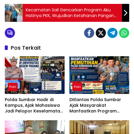
Kecamatan Sail Gencarkan Program Aku
Hatinya PKK, Wujudkan Ketahanan Pangan
Keluarga dan Lingkungan Asri
Pos Terkait
Polri
Polri
Polda Sumbar Hadir di
Ditlantas Polda Sumbar
Kampus, Ajak Mahasiswa
Ajak Masyarakat
Jadi Pelopor Keselamatan
Manfaatkan Program
Berlalu Lintas
Pemutihan Pajak
Kendaraan 2026