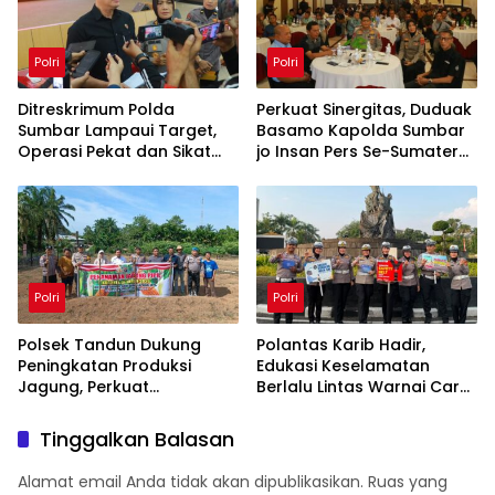
Polri
Polri
Ditreskrimum Polda
Perkuat Sinergitas, Duduak
Sumbar Lampaui Target,
Basamo Kapolda Sumbar
Operasi Pekat dan Sikat
jo Insan Pers Se-Sumatera
Singgalang 2026 Catat
Barat
Hasil Maksimal
Polri
Polri
Polsek Tandun Dukung
Polantas Karib Hadir,
Peningkatan Produksi
Edukasi Keselamatan
Jagung, Perkuat
Berlalu Lintas Warnai Car
Ketahanan Pangan
Free Day Pekanbaru
Nasional Desa Tapung
Tinggalkan Balasan
Jaya
Alamat email Anda tidak akan dipublikasikan.
Ruas yang